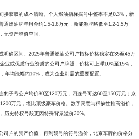
接获取的成本清晰。个人燃油指标摇号中签率不足0.3%，新
油牌年租金约1.5-1.8万元，新能源牌略低至1.2-1.5万
，无资产增值空间。
明确区间。2025年普通燃油公司户指标价格稳定在35至45万
区企业或优质行业资质的公司户牌照，价格可上浮10%至15%，
性，年均涨幅约10%，成为企业刚需的重要配置。
子号公户均价80至120万元，四连号可达60至150万元；京
1200万元，堪比顶级豪车价格。数字寓意与稀缺性推高溢价，
以上，历史特权号段更因特殊背景溢价30%。
公司户的资产价值，再到靓号的符号溢价，北京车牌的价格分