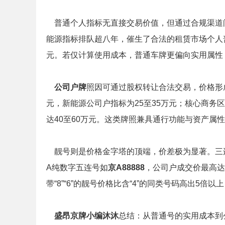
普通个人指标无直接交易价值，但通过合规渠道间
能源指标排队超八年，催生了合法的租赁市场个人普通燃
元。若仅计算使用成本，普通车牌更偏向实用属性
公司户牌
照因可通过股权转让合法交易，价格形成
元，新能源公司户指标为25至35万元；核心商务
达40至60万元。这类牌照兼具通行功能与资产属
靓号则是价格金字塔的顶端，价差极为显著。三连豹
A纯数字五连号如
京A88888
，公司户成交价最高达
带“8”“6”的靓号价格比含“4”的同类号码高出5倍
盛昂京牌小编沐沐
总结：从普通号的实用成本到