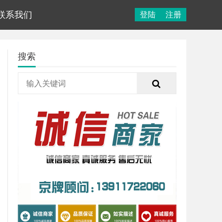
联系我们
登陆
注册
搜索