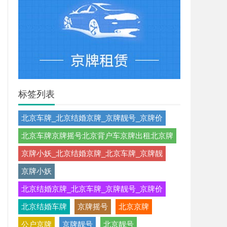
标签列表
北京车牌_北京结婚京牌_京牌靓号_京牌价
北京车牌京牌摇号北京背户车京牌出租北京牌
京牌小妖_北京结婚京牌_北京车牌_京牌靓
京牌小妖
北京结婚京牌_北京车牌_京牌靓号_京牌价
北京结婚车牌
京牌摇号
北京京牌
公户京牌
京牌靓号
北京靓号