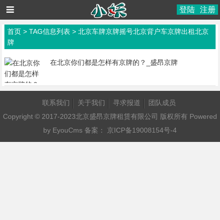
登陆
注册
首页
> TAG信息列表 > 北京车牌京牌摇号北京背户车京牌出租北京
牌
在北京你们都是怎样有京牌的？_盛昂京牌
联系我们
关于我们
寻求报道
团队成员
Copyright © 2017-2023北京盛昂京牌租赁有限公司 版权所有
Powered
by EyouCms
备案：
京ICP备19008154号-4