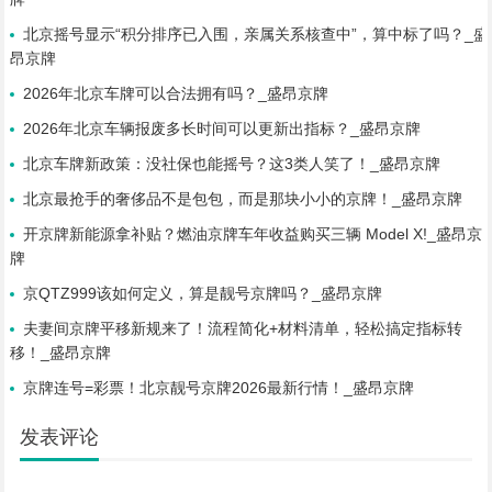
北京摇号显示“积分排序已入围，亲属关系核查中”，算中标了吗？_盛
昂京牌
2026年北京车牌可以合法拥有吗？_盛昂京牌
2026年北京车辆报废多长时间可以更新出指标？_盛昂京牌
北京车牌新政策：没社保也能摇号？这3类人笑了！_盛昂京牌
北京最抢手的奢侈品不是包包，而是那块小小的京牌！_盛昂京牌
开京牌新能源拿补贴？燃油京牌车年收益购买三辆 Model X!_盛昂京
牌
京QTZ999该如何定义，算是靓号京牌吗？_盛昂京牌
夫妻间京牌平移新规来了！流程简化+材料清单，轻松搞定指标转
移！_盛昂京牌
京牌连号=彩票！北京靓号京牌2026最新行情！_盛昂京牌
发表评论