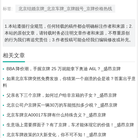
标签:
北京结婚京牌_北京车牌_京牌靓号_京牌价格热线
1.本站遵循行业规范，任何转载的稿件都会明确标注作者和来源；2.
本站的原创文章，请转载时务必注明文章作者和来源，不尊重原创
的行为我们将追究责任；3.作者投稿可能会经我们编辑修改或补充。
相关文章
BBA 降价潮，手握京牌 25 万就能拿下奥迪 A6L？_盛昂京牌
如果北京车牌突然免费发放，你猜第一个崩溃的会是谁？答案出乎意
料
父亲名下三个京牌，如何过户给非京籍的子女？_盛昂京牌
北京公司户京牌买一辆30万的车能抵扣多少税？_盛昂京牌
北京车牌京A00017车牌有什么特殊含义？_盛昂京牌
生意场上需要撑面子？有了京牌，车才能体现它的价值！_盛昂京牌
北京车牌政策的3大新变化，你不可不知！_盛昂京牌