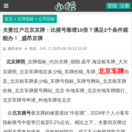
登陆
注册
首页
>
京牌指标
>
公司指标
夫妻过户北京京牌：比摇号靠谱10倍？满足2个条件就
能办！_盛昂京牌
盛昂沐沐
阅读：
143
2025-08-28 15:15:19
北京牌照
_京牌指标_代办京牌_朝阳.昌平.海淀租车牌_大兴
北京车牌
京牌照_北京车牌现在多少钱_车牌价格_车牌_
拍
卖_北京租车牌多少钱_车牌号指标_车牌号网站_北京租车牌
价格_北京车牌摇号网站_北京 外地车牌_北京外地车牌限行_
北京车牌号申请_外地车牌在北京
在
北京摇号
拿京牌的难度堪比“中彩票”，2024年个人小客车
指标摇号中签率已低至0.2%左右。相比之下，夫妻间京牌过
户因无需参与摇号、流程相对固定，成了不少家庭获取京牌