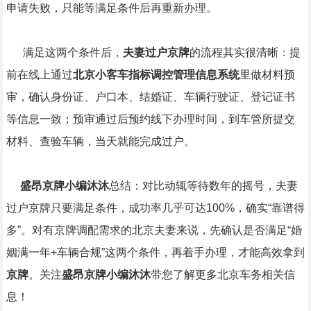
申请失败，只能等满足条件后再重新办理。
满足这两个条件后，
夫妻过户京牌
的流程其实很清晰：提
前在线上通过
北京小客车指标调控管理信息系统
里做材料预
审，确认身份证、户口本、结婚证、车辆行驶证、登记证书
等信息一致；预审通过后预约线下办理时间，到车管所提交
材料、查验车辆，当天就能完成过户。
盛昂京牌小编沐沐
总结：对比动辄等待数年的摇号，夫妻
过户京牌只要满足条件，成功率几乎可达100%，确实“靠谱得
多”。对有京牌调配需求的北京夫妻来说，先确认是否满足“婚
姻满一年+车辆合规”这两个条件，再着手办理，才能高效拿到
京牌
。关注
盛昂京牌小编沐沐
带您了解更多北京车务相关信
息！