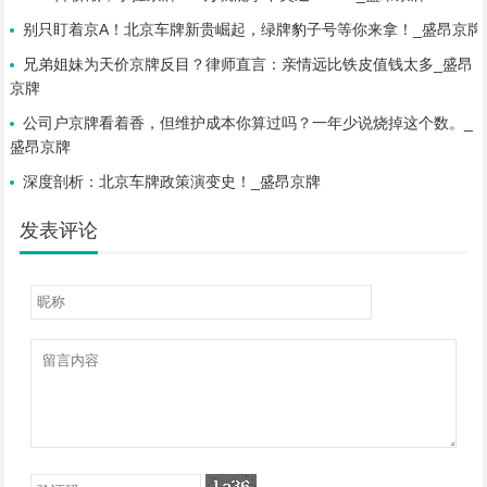
别只盯着京A！北京车牌新贵崛起，绿牌豹子号等你来拿！_盛昂京牌
兄弟姐妹为天价京牌反目？律师直言：亲情远比铁皮值钱太多_盛昂
京牌
公司户京牌看着香，但维护成本你算过吗？一年少说烧掉这个数。_
盛昂京牌
深度剖析：北京车牌政策演变史！_盛昂京牌
发表评论