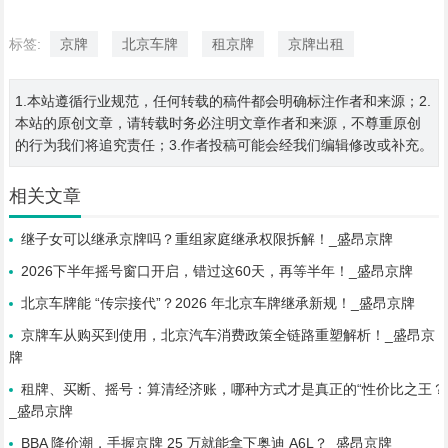
标签:
京牌
北京车牌
租京牌
京牌出租
1.本站遵循行业规范，任何转载的稿件都会明确标注作者和来源；2.
本站的原创文章，请转载时务必注明文章作者和来源，不尊重原创
的行为我们将追究责任；3.作者投稿可能会经我们编辑修改或补充。
相关文章
继子女可以继承京牌吗？重组家庭继承权限拆解！_盛昂京牌
2026下半年摇号窗口开启，错过这60天，再等半年！_盛昂京牌
北京车牌能 “传宗接代”？2026 年北京车牌继承新规！_盛昂京牌
京牌车从购买到使用，北京汽车消费政策全链路重塑解析！_盛昂京
牌
租牌、买断、摇号：算清经济账，哪种方式才是真正的“性价比之王？
_盛昂京牌
BBA 降价潮，手握京牌 25 万就能拿下奥迪 A6L？_盛昂京牌