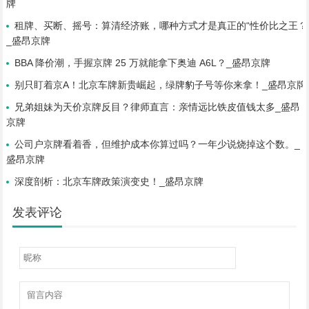
牌
租牌、买断、摇号：算清经济账，哪种方式才是真正的“性价比之王？
_盛昂京牌
BBA 降价潮，手握京牌 25 万就能拿下奥迪 A6L？_盛昂京牌
别只盯着京A！北京车牌新贵崛起，绿牌豹子号等你来拿！_盛昂京牌
兄弟姐妹为天价京牌反目？律师直言：亲情远比铁皮值钱太多_盛昂
京牌
公司户京牌看着香，但维护成本你算过吗？一年少说烧掉这个数。_
盛昂京牌
深度剖析：北京车牌政策演变史！_盛昂京牌
发表评论