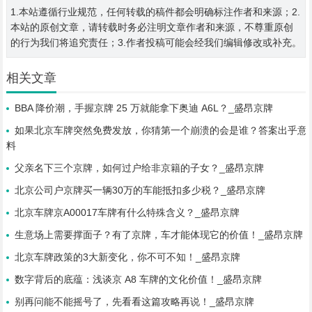
1.本站遵循行业规范，任何转载的稿件都会明确标注作者和来源；2.
本站的原创文章，请转载时务必注明文章作者和来源，不尊重原创
的行为我们将追究责任；3.作者投稿可能会经我们编辑修改或补充。
相关文章
BBA 降价潮，手握京牌 25 万就能拿下奥迪 A6L？_盛昂京牌
如果北京车牌突然免费发放，你猜第一个崩溃的会是谁？答案出乎意
料
父亲名下三个京牌，如何过户给非京籍的子女？_盛昂京牌
北京公司户京牌买一辆30万的车能抵扣多少税？_盛昂京牌
北京车牌京A00017车牌有什么特殊含义？_盛昂京牌
生意场上需要撑面子？有了京牌，车才能体现它的价值！_盛昂京牌
北京车牌政策的3大新变化，你不可不知！_盛昂京牌
数字背后的底蕴：浅谈京 A8 车牌的文化价值！_盛昂京牌
别再问能不能摇号了，先看看这篇攻略再说！_盛昂京牌