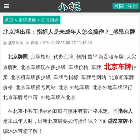
登陆
注册
首页
>
京牌指标
>
公司指标
北京牌出租：指标人是未成年人怎么操作？_盛昂京牌
盛昂沐沐
阅读：
103
2025-09-22 11:46:45
北京牌照
_京牌指标_代办京牌_朝阳.昌平.海淀租车牌_大兴
北京车牌
京牌照_北京车牌现在多少钱_车牌价格_车牌_
拍
卖_北京租车牌多少钱_车牌号指标_车牌号网站_北京租车牌
价格_北京车牌摇号网站_北京 外地车牌_北京外地车牌限行_
北京车牌号申请_外地车牌在北京
在北京小客车指标的获取与使用有着严格规定。当
指标人
是未成年人时，出租北京牌要如何操作呢？下面
盛昂京牌
小
编沐沐带您了解！