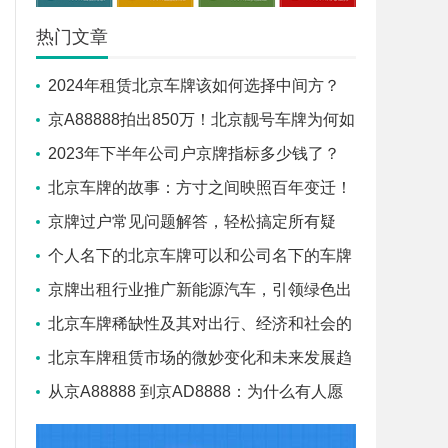
热门文章
2024年租赁北京车牌该如何选择中间方？
京A88888拍出850万！北京靓号车牌为何如
此值钱？_盛昂京牌
2023年下半年公司户京牌指标多少钱了？
北京车牌的故事：方寸之间映照百年变迁！
_京牌小妖
京牌过户常见问题解答，轻松搞定所有疑
惑！
个人名下的北京车牌可以和公司名下的车牌
互相调换吗？
京牌出租行业推广新能源汽车，引领绿色出
行浪潮!
北京车牌稀缺性及其对出行、经济和社会的
多重影响分析！
北京车牌租赁市场的微妙变化和未来发展趋
势！
从京A88888 到京AD8888：为什么有人愿
意为豹子号京牌一掷千金？