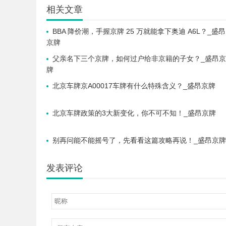
相关文章
BBA 降价潮，手握京牌 25 万就能拿下奥迪 A6L？_盛昂
京牌
父亲名下三个京牌，如何过户给非京籍的子女？_盛昂京
牌
北京车牌京A00017车牌有什么特殊含义？_盛昂京牌
北京车牌政策的3大新变化，你不可不知！_盛昂京牌
别再问能不能摇号了，先看看这篇攻略再说！_盛昂京牌
发表评论