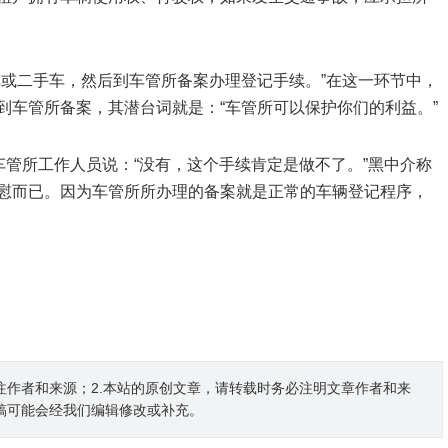
或二手车，然后到车管所备案办理登记手续。”在这一环节中，
到车管所备案，其潜台词就是：“车管所可以保护你们的利益。”
管所工作人员说：“没有，这个手续肯定是做不了。”黑中介称
慰而已。因为车管所所办理的备案就是正常的车辆登记程序，
注作者和来源；2.本站的原创文章，请转载时务必注明文章作者和来
稿可能会经我们编辑修改或补充。