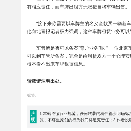
有相应责任，而车牌出租方无权擅自将车辆出售。
“接下来你需要以车牌主的名义全款买一辆新车
他向北青报记者极力强调，这种车牌租赁业务可以
车管所是否可以备案“背户业务”呢？一位北京车
可以到车管所备案，完全是给租赁双方一个心理安
根本看不出来车牌租赁信息。
转载请注明出处。
标签:
声
1.本站遵循行业规范，任何转载的稿件都会明确标
明
源，不尊重原创的行为我们将追究责任；3.作者投