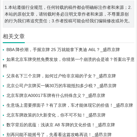
1.本站遵循行业规范，任何转载的稿件都会明确标注作者和来源；2.
本站的原创文章，请转载时务必注明文章作者和来源，不尊重原创
的行为我们将追究责任；3.作者投稿可能会经我们编辑修改或补充。
相关文章
BBA 降价潮，手握京牌 25 万就能拿下奥迪 A6L？_盛昂京牌
如果北京车牌突然免费发放，你猜第一个崩溃的会是谁？答案出乎意
料
父亲名下三个京牌，如何过户给非京籍的子女？_盛昂京牌
北京公司户京牌买一辆30万的车能抵扣多少税？_盛昂京牌
北京车牌京A00017车牌有什么特殊含义？_盛昂京牌
生意场上需要撑面子？有了京牌，车才能体现它的价值！_盛昂京牌
北京车牌政策的3大新变化，你不可不知！_盛昂京牌
数字背后的底蕴：浅谈京 A8 车牌的文化价值！_盛昂京牌
别再问能不能摇号了，先看看这篇攻略再说！_盛昂京牌