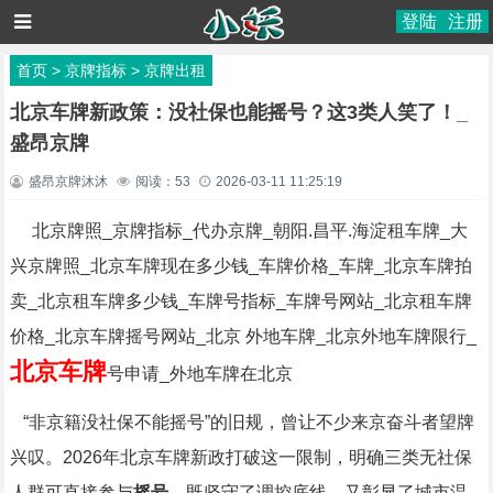
登陆
注册
首页
>
京牌指标
>
京牌出租
北京车牌新政策：没社保也能摇号？这3类人笑了！_
盛昂京牌
盛昂京牌沐沐
阅读：
53
2026-03-11 11:25:19
北京牌照_京牌指标_代办京牌_朝阳.昌平.海淀租车牌_大
兴京牌照_北京车牌现在多少钱_车牌价格_车牌_北京车牌拍
卖_北京租车牌多少钱_车牌号指标_车牌号网站_北京租车牌
价格_北京车牌摇号网站_北京 外地车牌_北京外地车牌限行_
北京车牌
号申请_外地车牌在北京
“非京籍没社保不能摇号”的旧规，曾让不少来京奋斗者望牌
兴叹。2026年北京车牌新政打破这一限制，明确三类无社保
人群可直接参与
摇号
，既坚守了调控底线，又彰显了城市温