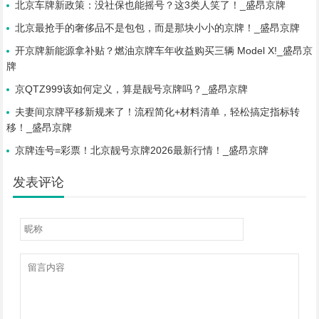
北京车牌新政策：没社保也能摇号？这3类人笑了！_盛昂京牌
北京最抢手的奢侈品不是包包，而是那块小小的京牌！_盛昂京牌
开京牌新能源拿补贴？燃油京牌车年收益购买三辆 Model X!_盛昂京
牌
京QTZ999该如何定义，算是靓号京牌吗？_盛昂京牌
夫妻间京牌平移新规来了！流程简化+材料清单，轻松搞定指标转
移！_盛昂京牌
京牌连号=彩票！北京靓号京牌2026最新行情！_盛昂京牌
发表评论