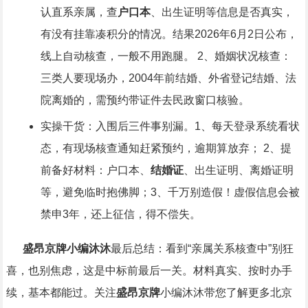
认直系亲属，查
户口本
、出生证明等信息是否真实，
有没有挂靠凑积分的情况。结果2026年6月2日公布，
线上自动核查，一般不用跑腿。 2、婚姻状况核查：
三类人要现场办，2004年前结婚、外省登记结婚、法
院离婚的，需预约带证件去民政窗口核验。
实操干货：入围后三件事别漏。1、每天登录系统看状
态，有现场核查通知赶紧预约，逾期算放弃； 2、提
前备好材料：户口本、
结婚证
、出生证明、离婚证明
等，避免临时抱佛脚；3、千万别造假！虚假信息会被
禁申3年，还上征信，得不偿失。
盛昂京牌小编沐沐
最后总结：看到“亲属关系核查中”别狂
喜，也别焦虑，这是中标前最后一关。材料真实、按时办手
续，基本都能过。关注
盛昂京牌
小编沐沐带您了解更多北京