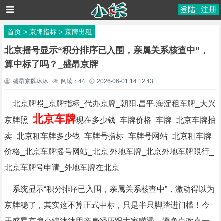
登陆
注册
首页
>
京牌指标
>
京牌出租
北京摇号显示“积分排序已入围，亲属关系核查中”，
算中标了吗？_盛昂京牌
盛昂京牌沐沐
阅读：
44
2026-06-01 14:12:43
北京牌照_京牌指标_代办京牌_朝阳.昌平.海淀租车牌_大兴
北京车牌
京牌照_
现在多少钱_车牌价格_车牌_北京车牌拍
卖_北京租车牌多少钱_车牌号指标_车牌号网站_北京租车牌
价格_北京车牌摇号网站_北京 外地车牌_北京外地车牌限行_
北京车牌号申请_外地车牌在北京
系统显示“积分排序已入围，亲属关系核查中”，激动得以为
京牌稳了，其实这不算正式中标，只是半只脚踏进门槛！今
天盛昂京牌小编沐沐用亲身经历跟大家唠透，避免白欢喜一