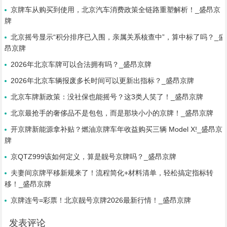
京牌车从购买到使用，北京汽车消费政策全链路重塑解析！_盛昂京
牌
北京摇号显示“积分排序已入围，亲属关系核查中”，算中标了吗？_盛
昂京牌
2026年北京车牌可以合法拥有吗？_盛昂京牌
2026年北京车辆报废多长时间可以更新出指标？_盛昂京牌
北京车牌新政策：没社保也能摇号？这3类人笑了！_盛昂京牌
北京最抢手的奢侈品不是包包，而是那块小小的京牌！_盛昂京牌
开京牌新能源拿补贴？燃油京牌车年收益购买三辆 Model X!_盛昂京
牌
京QTZ999该如何定义，算是靓号京牌吗？_盛昂京牌
夫妻间京牌平移新规来了！流程简化+材料清单，轻松搞定指标转
移！_盛昂京牌
京牌连号=彩票！北京靓号京牌2026最新行情！_盛昂京牌
发表评论