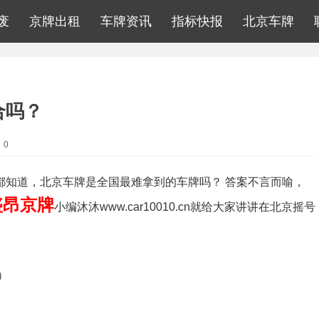
废
京牌出租
车牌资讯
指标快报
北京车牌
合吗？
：0
知道，北京车牌是全国最难拿到的车牌吗？ 答案不言而喻，
盛昂京牌
小编沐沐www.car10010.cn就给大家讲讲在北京摇号
）