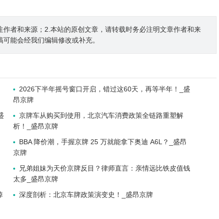
注作者和来源；2.本站的原创文章，请转载时务必注明文章作者和来
稿可能会经我们编辑修改或补充。
2026下半年摇号窗口开启，错过这60天，再等半年！_盛
昂京牌
盛
京牌车从购买到使用，北京汽车消费政策全链路重塑解
析！_盛昂京牌
BBA 降价潮，手握京牌 25 万就能拿下奥迪 A6L？_盛昂
京牌
兄弟姐妹为天价京牌反目？律师直言：亲情远比铁皮值钱
太多_盛昂京牌
掉
深度剖析：北京车牌政策演变史！_盛昂京牌