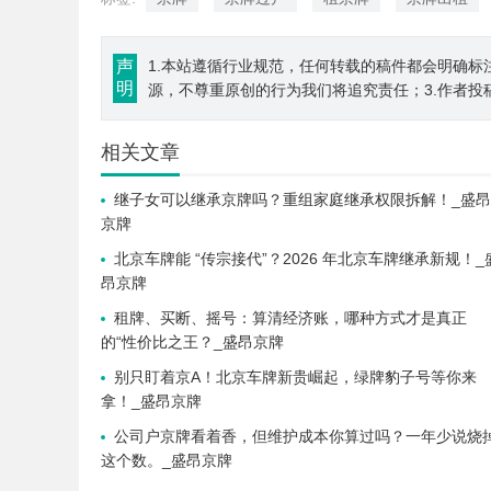
声
1.本站遵循行业规范，任何转载的稿件都会明确标
明
源，不尊重原创的行为我们将追究责任；3.作者投
相关文章
继子女可以继承京牌吗？重组家庭继承权限拆解！_盛昂
京牌
北京车牌能 “传宗接代”？2026 年北京车牌继承新规！_
昂京牌
租牌、买断、摇号：算清经济账，哪种方式才是真正
的“性价比之王？_盛昂京牌
别只盯着京A！北京车牌新贵崛起，绿牌豹子号等你来
拿！_盛昂京牌
公司户京牌看着香，但维护成本你算过吗？一年少说烧
这个数。_盛昂京牌