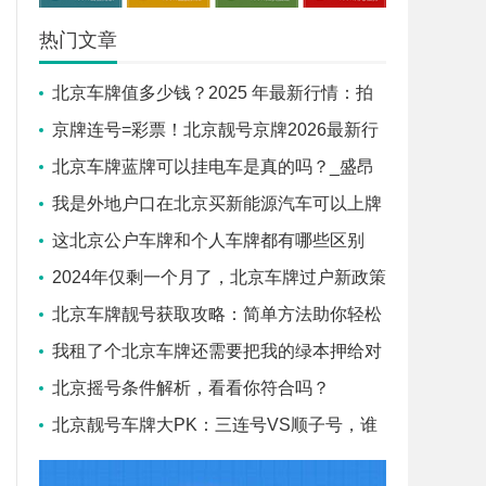
热门文章
北京车牌值多少钱？2025 年最新行情：拍
卖价飙到 18 万！_盛昂京牌
京牌连号=彩票！北京靓号京牌2026最新行
情！_盛昂京牌
北京车牌蓝牌可以挂电车是真的吗？_盛昂
京牌
我是外地户口在北京买新能源汽车可以上牌
吗？
这北京公户车牌和个人车牌都有哪些区别
呢？
2024年仅剩一个月了，北京车牌过户新政策
都有哪些？
北京车牌靓号获取攻略：简单方法助你轻松
获得心仪车牌号！
我租了个北京车牌还需要把我的绿本押给对
方吗？安全吗？
北京摇号条件解析，看看你符合吗？
北京靓号车牌大PK：三连号VS顺子号，谁
才是升值之王？_盛昂京牌