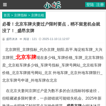
登陆
注册
首页
>
京牌指标
>
京牌出租
必看！北京车牌夫妻过户限时要点，稍不留意机会就
没了！_盛昂京牌
盛昂沐沐
阅读：
121
2025-11-10 11:12:07
北京牌照_京牌指标_代办京牌_朝阳.昌平.海淀租车牌_大兴
北京车牌
京牌照_
现在多少钱_车牌价格_车牌_北京车牌拍
卖_北京租车牌多少钱_车牌号指标_车牌号网站_北京租车牌
价格_北京车牌摇号网站_北京 外地车牌_北京外地车牌限行_
北京车牌号申请_外地车牌在北京
在北京夫妻间京牌过户是为数不多的合法指标转移途径，
但暗藏诸多限时要求，一步踏错就可能错失机会。2025年新
政进一步明确了时间节点与操作规范，
盛昂京牌
小编沐沐温