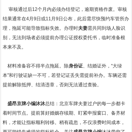
审核通过后12个月内必须办结登记，逾期资格作废。审核
结果通常在4月9日或11月9日公布，此后需尽快预约车管所办
理，拖延可能导致指标失效。办理时
夫妻
需共同到场人脸识
别，无法到场者必须提前办理公证授权委托书，临时准备根
本来不及。
材料准备容不得半点拖延。除
身份证
、结婚证外，“大绿
本”和行驶证缺一不可，若登记证丢失需提前补办。车辆还需
提前解除抵押、结清违章，否则无法通过查验。
盛昂京牌小编沐沐
总结：北京车牌夫妻过户的每一步都卡
着时间节点。提前算好婚姻存续期、盯紧申报窗口、备齐材
料，才能让指标顺利转移。稍有疏忽，不仅浪费时间成本，
更可能错失难得的指标机会。关注
盛昂京牌小编
沐沐带您了