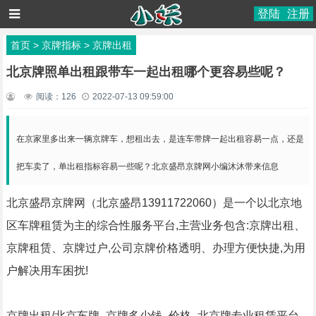
登陆
注册
首页
>
京牌指标
>
京牌出租
北京牌照单出租跟带车一起出租哪个更容易些呢？
阅读：
126
2022-07-13 09:59:00
在京家里多出来一辆京牌车，想租出去，是连车带牌一起出租容易一点，还是
把车卖了，单出租指标容易一些呢？北京盛昂京牌网小编沐沐带来信息
北京盛昂京牌网（北京盛昂13911722060）是一个以北京地
区车牌租赁为主的综合性服务平台,主营业务包含:京牌出租、
京牌租赁、京牌过户,公司京牌价格透明、办理方便快捷,为用
户解决用车困扰!
京牌出租/北京车牌_京牌多少钱_价格_北京牌专业租赁平台--