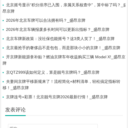
北京摇号显示“积分排序已入围，亲属关系核查中”，算中标了吗？_盛
昂京牌
2026年北京车牌可以合法拥有吗？_盛昂京牌
2026年北京车辆报废多长时间可以更新出指标？_盛昂京牌
北京车牌新政策：没社保也能摇号？这3类人笑了！_盛昂京牌
北京最抢手的奢侈品不是包包，而是那块小小的京牌！_盛昂京牌
开京牌新能源拿补贴？燃油京牌车年收益购买三辆 Model X!_盛昂京
牌
京QTZ999该如何定义，算是靓号京牌吗？_盛昂京牌
夫妻间京牌平移新规来了！流程简化+材料清单，轻松搞定指标转
移！_盛昂京牌
京牌连号=彩票！北京靓号京牌2026最新行情！_盛昂京牌
发表评论