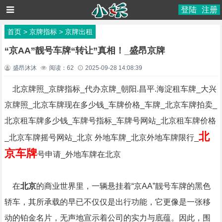
登陆
注册
首页
>
京牌指标
>
京牌出租
“京AA”靓号车牌“转让”真相！_盛昂京牌
盛昂沐沐
阅读：
62
2025-09-28 14:08:39
北京牌照_京牌指标_代办京牌_朝阳.昌平.海淀租车牌_大兴
京牌照_北京车牌现在多少钱_车牌价格_车牌_北京车牌拍卖_
北京租车牌多少钱_车牌号指标_车牌号网站_北京租车牌价格
北
_北京车牌摇号网站_北京 外地车牌_北京外地车牌限行_
京车牌
号申请_外地车牌在北京
在
北京
的商业世界里，一辆悬挂着“京AA”靓号车牌的黑色
轿车，其所承载的早已不仅仅是出行功能，它更像是一张移
动的铂金名片，无声地宣示着公司的实力与底蕴。因此，围