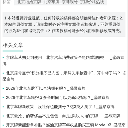
标签:
北京结婚京牌_北京车牌_京牌靓号_京牌价格热线
1.本站遵循行业规范，任何转载的稿件都会明确标注作者和来源；2.
本站的原创文章，请转载时务必注明文章作者和来源，不尊重原创
的行为我们将追究责任；3.作者投稿可能会经我们编辑修改或补充。
相关文章
京牌车从购买到使用，北京汽车消费政策全链路重塑解析！_盛昂京
牌
北京摇号显示“积分排序已入围，亲属关系核查中”，算中标了吗？_盛
昂京牌
2026年北京车牌可以合法拥有吗？_盛昂京牌
2026年北京车辆报废多长时间可以更新出指标？_盛昂京牌
北京车牌新政策：没社保也能摇号？这3类人笑了！_盛昂京牌
北京最抢手的奢侈品不是包包，而是那块小小的京牌！_盛昂京牌
开京牌新能源拿补贴？燃油京牌车年收益购买三辆 Model X!_盛昂京