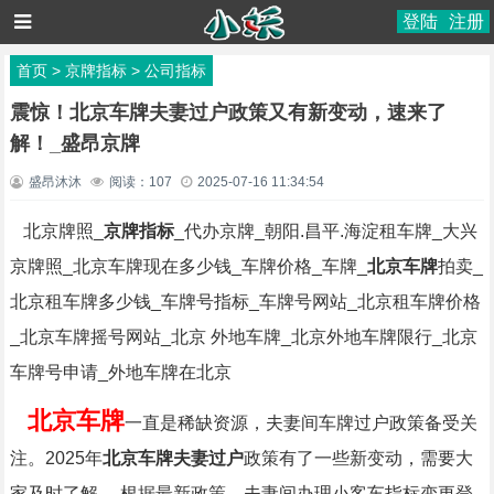
登陆
注册
首页
>
京牌指标
>
公司指标
震惊！北京车牌夫妻过户政策又有新变动，速来了
解！_盛昂京牌
盛昂沐沐
阅读：
107
2025-07-16 11:34:54
北京牌照_
京牌指标
_代办京牌_朝阳.昌平.海淀租车牌_大兴
京牌照_北京车牌现在多少钱_车牌价格_车牌_
北京车牌
拍卖_
北京租车牌多少钱_车牌号指标_车牌号网站_北京租车牌价格
_北京车牌摇号网站_北京 外地车牌_北京外地车牌限行_北京
车牌号申请_外地车牌在北京
北京车牌
一直是稀缺资源，夫妻间车牌过户政策备受关
注。2025年
北京车牌夫妻过户
政策有了一些新变动，需要大
家及时了解。 根据最新政策，夫妻间办理小客车指标变更登