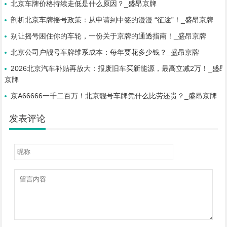
北京车牌价格持续走低是什么原因？_盛昂京牌
剖析北京车牌摇号政策：从申请到中签的漫漫 “征途”！_盛昂京牌
别让摇号困住你的车轮，一份关于京牌的通透指南！_盛昂京牌
北京公司户靓号车牌维系成本：每年要花多少钱？_盛昂京牌
2026北京汽车补贴再放大：报废旧车买新能源，最高立减2万！_盛昂
京牌
京A66666一千二百万！北京靓号车牌凭什么比劳还贵？_盛昂京牌
发表评论