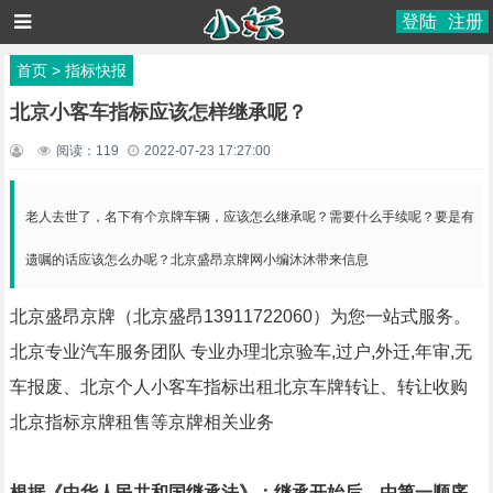
登陆
注册
首页
>
指标快报
北京小客车指标应该怎样继承呢？
阅读：
119
2022-07-23 17:27:00
老人去世了，名下有个京牌车辆，应该怎么继承呢？需要什么手续呢？要是有
遗嘱的话应该怎么办呢？北京盛昂京牌网小编沐沐带来信息
北京盛昂京牌（北京盛昂13911722060）为您一站式服务。
北京专业汽车服务团队 专业办理北京验车,过户,外迁,年审,无
车报废、北京个人小客车指标出租北京车牌转让、转让收购
北京指标京牌租售等京牌相关业务
根据《中华人民共和国继承法》：继承开始后，由第一顺序