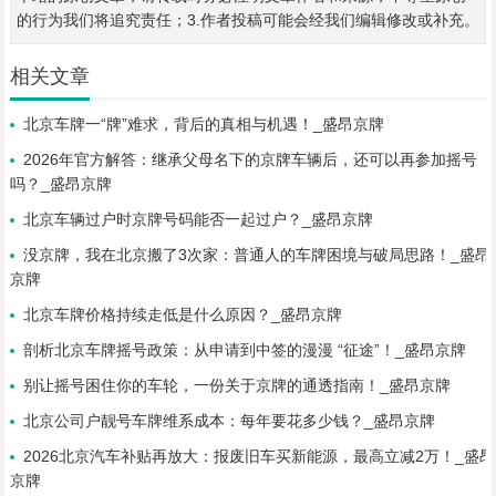
的行为我们将追究责任；3.作者投稿可能会经我们编辑修改或补充。
相关文章
北京车牌一“牌”难求，背后的真相与机遇！_盛昂京牌
2026年官方解答：继承父母名下的京牌车辆后，还可以再参加摇号
吗？_盛昂京牌
北京车辆过户时京牌号码能否一起过户？_盛昂京牌
没京牌，我在北京搬了3次家：普通人的车牌困境与破局思路！_盛昂
京牌
北京车牌价格持续走低是什么原因？_盛昂京牌
剖析北京车牌摇号政策：从申请到中签的漫漫 “征途”！_盛昂京牌
别让摇号困住你的车轮，一份关于京牌的通透指南！_盛昂京牌
北京公司户靓号车牌维系成本：每年要花多少钱？_盛昂京牌
2026北京汽车补贴再放大：报废旧车买新能源，最高立减2万！_盛昂
京牌