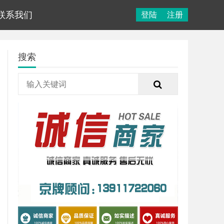
联系我们
登陆
注册
搜索