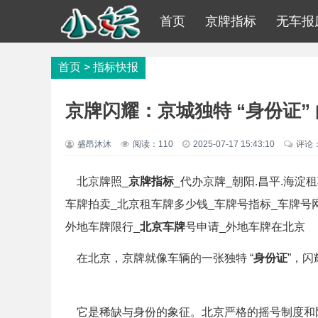
首页
京牌指标
无车报
首页
>
指标快报
京牌闪耀：京城独特 “身份证”
盛昂沐沐
阅读：
110
2025-07-17 15:43:10
评论
北京牌照_
京牌指标
_代办京牌_朝阳.昌平.海淀
车牌拍卖_北京租车牌多少钱_车牌号指标_车牌号
外地车牌限行_
北京车牌
号申请_外地车牌在北京
在北京，京牌就像车辆的一张独特 “
身份证
”，
它是稀缺与身份的象征。北京严格的摇号制度和