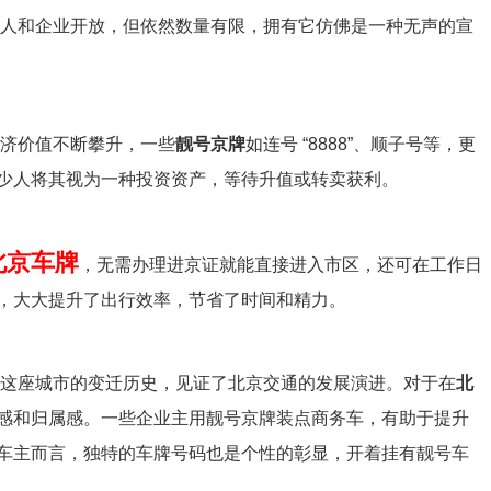
个人和企业开放，但依然数量有限，拥有它仿佛是一种无声的宣
济价值不断攀升，一些
靓号京牌
如连号 “8888”、顺子号等，更
少人将其视为一种投资资产，等待升值或转卖获利。
北京车牌
，无需办理进京证就能直接进入市区，还可在工作日
，大大提升了出行效率，节省了时间和精力。
这座城市的变迁历史，见证了北京交通的发展演进。对于在
北
感和归属感。一些企业主用靓号京牌装点商务车，有助于提升
车主而言，独特的车牌号码也是个性的彰显，开着挂有靓号车
。