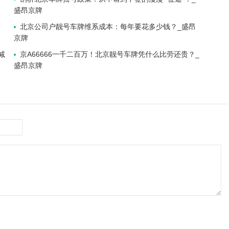
盛昂京牌
北京公司户靓号车牌维系成本：每年要花多少钱？_盛昂
京牌
减
京A66666一千二百万！北京靓号车牌凭什么比劳还贵？_
盛昂京牌