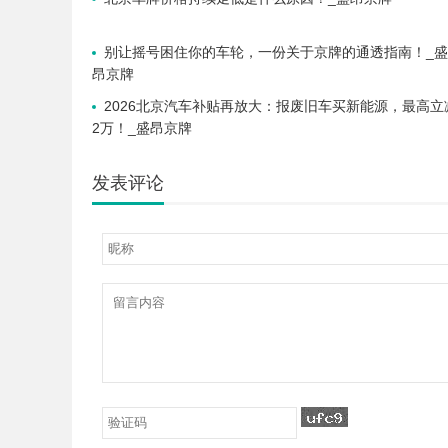
别让摇号困住你的车轮，一份关于京牌的通透指南！_盛
昂京牌
2026北京汽车补贴再放大：报废旧车买新能源，最高立
2万！_盛昂京牌
发表评论