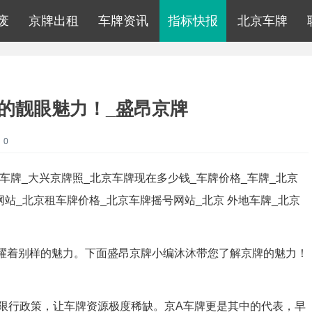
废
京牌出租
车牌资讯
指标快报
北京车牌
 的靓眼魅力！_盛昂京牌
：0
租车牌_大兴京牌照_北京车牌现在多少钱_车牌价格_车牌_北京
网站_北京租车牌价格_北京车牌摇号网站_北京 外地车牌_北京
闪耀着别样的魅力。下面盛昂京牌小编沐沐带您了解京牌的魅力！
限行政策，让车牌资源极度稀缺。京A车牌更是其中的代表，早