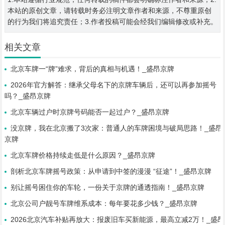
本站的原创文章，请转载时务必注明文章作者和来源，不尊重原创
的行为我们将追究责任；3.作者投稿可能会经我们编辑修改或补充。
相关文章
北京车牌一“牌”难求，背后的真相与机遇！_盛昂京牌
2026年官方解答：继承父母名下的京牌车辆后，还可以再参加摇号
吗？_盛昂京牌
北京车辆过户时京牌号码能否一起过户？_盛昂京牌
没京牌，我在北京搬了3次家：普通人的车牌困境与破局思路！_盛昂
京牌
北京车牌价格持续走低是什么原因？_盛昂京牌
剖析北京车牌摇号政策：从申请到中签的漫漫 “征途”！_盛昂京牌
别让摇号困住你的车轮，一份关于京牌的通透指南！_盛昂京牌
北京公司户靓号车牌维系成本：每年要花多少钱？_盛昂京牌
2026北京汽车补贴再放大：报废旧车买新能源，最高立减2万！_盛昂