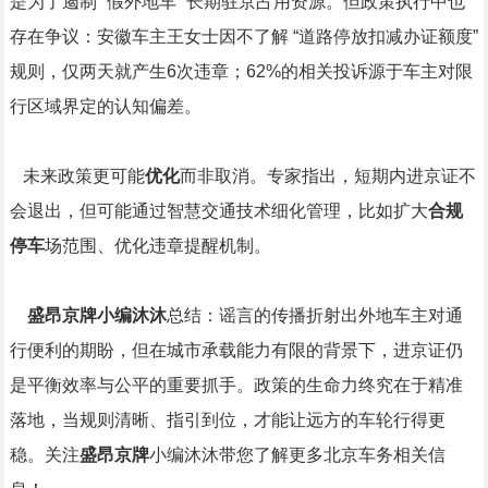
是为了遏制 “假外地车” 长期驻京占用资源。但政策执行中也
存在争议：安徽车主王女士因不了解 “道路停放扣减办证额度”
规则，仅两天就产生6次违章；62%的相关投诉源于车主对限
行区域界定的认知偏差。
未来政策更可能
优化
而非取消。专家指出，短期内进京证不
会退出，但可能通过智慧交通技术细化管理，比如扩大
合规
停车
场范围、优化违章提醒机制。
盛昂京牌小编沐沐
总结：谣言的传播折射出外地车主对通
行便利的期盼，但在城市承载能力有限的背景下，进京证仍
是平衡效率与公平的重要抓手。政策的生命力终究在于精准
落地，当规则清晰、指引到位，才能让远方的车轮行得更
稳。关注
盛昂京牌
小编沐沐带您了解更多北京车务相关信