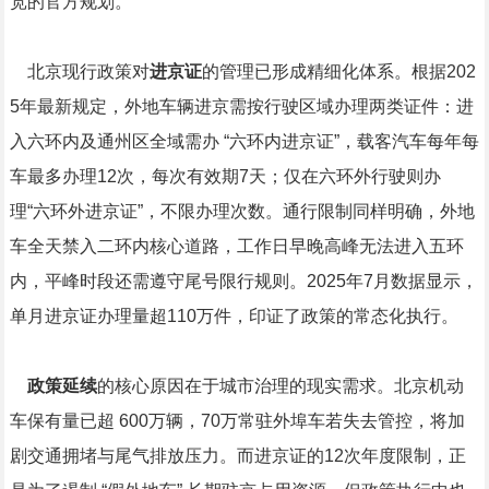
宽的官方规划。
北京现行政策对
进京证
的管理已形成精细化体系。根据202
5年最新规定，外地车辆进京需按行驶区域办理两类证件：进
入六环内及通州区全域需办 “六环内进京证”，载客汽车每年每
车最多办理12次，每次有效期7天；仅在六环外行驶则办
理“六环外进京证”，不限办理次数。通行限制同样明确，外地
车全天禁入二环内核心道路，工作日早晚高峰无法进入五环
内，平峰时段还需遵守尾号限行规则。2025年7月数据显示，
单月进京证办理量超110万件，印证了政策的常态化执行。
政策延续
的核心原因在于城市治理的现实需求。北京机动
车保有量已超 600万辆，70万常驻外埠车若失去管控，将加
剧交通拥堵与尾气排放压力。而进京证的12次年度限制，正