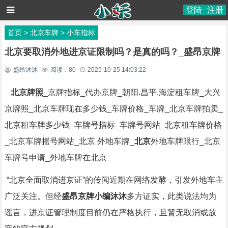
登陆
注册
首页
>
北京车牌
>
小车指标
北京要取消外地进京证限制吗？是真的吗？_盛昂京牌
盛昂沐沐
阅读：
80
2025-10-25 14:03:22
北京牌照
_京牌指标_代办京牌_朝阳.昌平.海淀租车牌_大兴
京牌照_北京车牌现在多少钱_车牌价格_车牌_北京车牌拍卖_
北京租车牌多少钱_车牌号指标_车牌号网站_北京租车牌价格
_北京车牌摇号网站_北京 外地车牌_
北京
外地车牌限行_北京
车牌号申请_外地车牌在北京
“北京全面取消进京证”的传闻近期在网络发酵，引发外地车主
广泛关注。但经
盛昂京牌小编沐沐
多方证实，此类说法均为
谣言，进京证管理制度目前仍在严格执行，且暂无取消或放