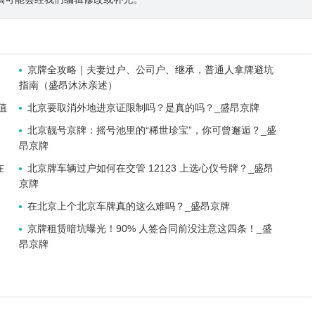
京牌全攻略｜夫妻过户、公司户、继承，普通人拿牌避坑
指南（盛昂沐沐亲述）
值
北京要取消外地进京证限制吗？是真的吗？_盛昂京牌
北京靓号京牌：摇号池里的“稀世珍宝”，你可曾邂逅？_盛
昂京牌
在
北京牌车辆过户如何在交管 12123 上选心仪号牌？_盛昂
京牌
在北京上个北京车牌真的这么难吗？_盛昂京牌
京牌租赁暗坑曝光！90% 人签合同前没注意这四条！_盛
昂京牌