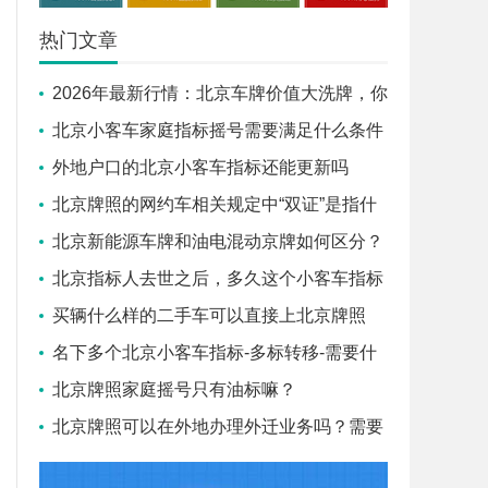
热门文章
2026年最新行情：北京车牌价值大洗牌，你
的靓号现在值多少钱？_盛昂京牌
北京小客车家庭指标摇号需要满足什么条件
外地户口的北京小客车指标还能更新吗
北京牌照的网约车相关规定中“双证”是指什
么
北京新能源车牌和油电混动京牌如何区分？
_盛昂京牌
北京指标人去世之后，多久这个小客车指标
会作废
买辆什么样的二手车可以直接上北京牌照
呢？
名下多个北京小客车指标-多标转移-需要什
么证件
北京牌照家庭摇号只有油标嘛？
北京牌照可以在外地办理外迁业务吗？需要
怎么做呢？