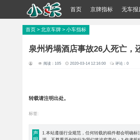
首页
京牌指标
无车报
首页
>
北京车牌
>
小车指标
泉州坍塌酒店事故26人死亡，
阅读：
105
2020-03-14 12:16:00
评论：0
转载请注明出处。
标签:
声
1.本站遵循行业规范，任何转载的稿件都会明确标
明
源，不尊重原创的行为我们将追究责任；3.作者投