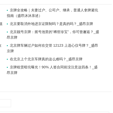
京牌全攻略｜夫妻过户、公司户、继承，普通人拿牌避坑
指南（盛昂沐沐亲述）
值
北京要取消外地进京证限制吗？是真的吗？_盛昂京牌
北京靓号京牌：摇号池里的“稀世珍宝”，你可曾邂逅？_盛
昂京牌
在
北京牌车辆过户如何在交管 12123 上选心仪号牌？_盛昂
京牌
在北京上个北京车牌真的这么难吗？_盛昂京牌
京牌租赁暗坑曝光！90% 人签合同前没注意这四条！_盛
昂京牌