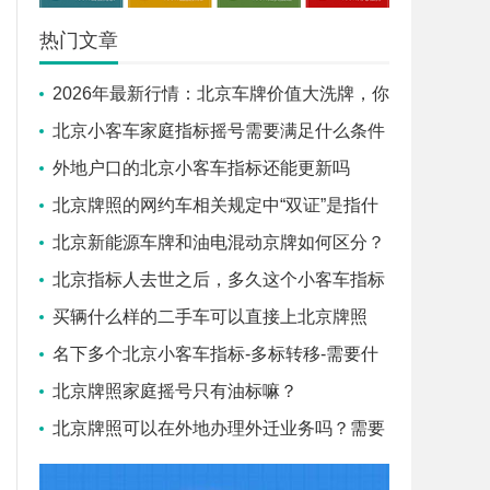
热门文章
2026年最新行情：北京车牌价值大洗牌，你
的靓号现在值多少钱？_盛昂京牌
北京小客车家庭指标摇号需要满足什么条件
外地户口的北京小客车指标还能更新吗
北京牌照的网约车相关规定中“双证”是指什
么
北京新能源车牌和油电混动京牌如何区分？
_盛昂京牌
北京指标人去世之后，多久这个小客车指标
会作废
买辆什么样的二手车可以直接上北京牌照
呢？
名下多个北京小客车指标-多标转移-需要什
么证件
北京牌照家庭摇号只有油标嘛？
北京牌照可以在外地办理外迁业务吗？需要
怎么做呢？