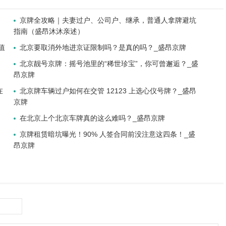
京牌全攻略｜夫妻过户、公司户、继承，普通人拿牌避坑
指南（盛昂沐沐亲述）
值
北京要取消外地进京证限制吗？是真的吗？_盛昂京牌
北京靓号京牌：摇号池里的“稀世珍宝”，你可曾邂逅？_盛
昂京牌
在
北京牌车辆过户如何在交管 12123 上选心仪号牌？_盛昂
京牌
在北京上个北京车牌真的这么难吗？_盛昂京牌
京牌租赁暗坑曝光！90% 人签合同前没注意这四条！_盛
昂京牌