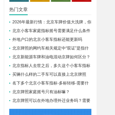
热门文章
2026年最新行情：北京车牌价值大洗牌，你
的靓号现在值多少钱？_盛昂京牌
北京小客车家庭指标摇号需要满足什么条件
外地户口的北京小客车指标还能更新吗
北京牌照的网约车相关规定中“双证”是指什
么
北京新能源车牌和油电混动京牌如何区分？
_盛昂京牌
北京指标人去世之后，多久这个小客车指标
会作废
买辆什么样的二手车可以直接上北京牌照
呢？
名下多个北京小客车指标-多标转移-需要什
么证件
北京牌照家庭摇号只有油标嘛？
北京牌照可以在外地办理外迁业务吗？需要
怎么做呢？