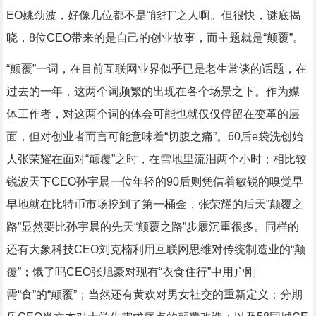
EO姚劲波，好像几位都不是“能打”之人啊。但很快，谜底揭
晓，8位CEO带来的是自己的创业故事，而主题就是“颠覆”。
“颠覆”一词，在目前互联网业界似乎已是老生常谈的话题，在
过去的一年，这两个词频繁的出现在各个场景之下。作为媒
体工作者，对这两个词的体会可能也就仅仅停留在变革的层
面，但对创业者而言可能意味着“切腹之痛”。60后e袋洗创始
人张荣耀在面对“颠覆”之时，在雪地里流泪两个小时；相比较
锐波天下CEO孙宇晨一位年轻的90后则凭借着敏锐的嗅觉早
早地就在比特币市场挖到了第一桶金，张荣耀的后天“颠覆之
路”显然要比孙宇晨的先天“颠覆之路”步履沉重很多。同样的
还有大象科技CEO刘克楠利用互联网思维对传统制造业的“颠
覆”；饿了吗CEO张旭豪对现有“衣食住行”中用户刚
需“食”的“颠覆”；当然还有黄欢对男女社交的重新定义；分期