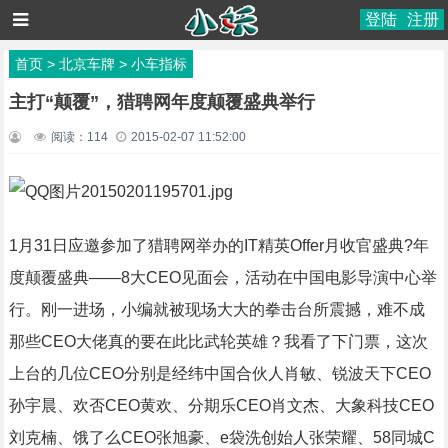
登陆
注册
首页
>
北京车牌
>
小车指标
主打“颠覆”，猎聘网年度颠覆盛典举行
阅读：
114
2015-02-07 11:52:00
1月31日应邀参加了猎聘网举办的IT精英Offer月收官盛典?年
度颠覆盛典——8大CEO见面会，活动在中国电影导演中心举
行。刚一进场，小编就被现场大大的拳击台所震撼，难不成
那些CEO大佬真的要在此比武轮英雄？我看了下门票，这次
上台的几位CEO分别是经纬中国合伙人肖敏、锐波天下CEO
孙宇晨、欢否CEO黄欢、分期乐CEO肖文杰、大象科技CEO
刘克楠、饿了么CEO张旭豪、e袋洗创始人张荣耀、58同城C