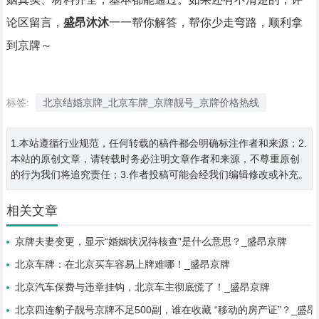
论区留言，
盛昂沐沐
一一帮你解答，帮你少走弯路，顺利拿
到京牌～
标签:
北京结婚京牌_北京车牌_京牌靓号_京牌价格热线
1.本站遵循行业规范，任何转载的稿件都会明确标注作者和来源；2.
本站的原创文章，请转载时务必注明文章作者和来源，不尊重原创
的行为我们将追究责任；3.作者投稿可能会经我们编辑修改或补充。
相关文章
京牌夫妻变更，显示“婚姻状况待核查”是什么意思？_盛昂京牌
北京车牌：在北京买车容易上牌难哪！_盛昂京牌
北京汽车保费与违章挂钩，北京车主彻底慌了！_盛昂京牌
北京四连豹子靓号京牌不足500副，谁在收藏 “移动的房产证”？_盛昂