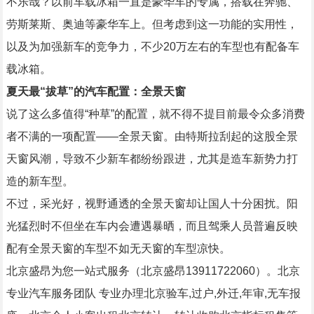
不乐哉？以前车载冰箱一直是豪华车的专属，搭载在奔驰、
劳斯莱斯、奥迪等豪华车上。但考虑到这一功能的实用性，
以及为加强新车的竞争力，不少20万左右的车型也有配备车
载冰箱。
夏天最“拔草”的汽车配置：全景天窗
说了这么多值得“种草”的配置，就不得不提目前最令众多消费
者不满的一项配置——全景天窗。由特斯拉刮起的这股全景
天窗风潮，导致不少新车都纷纷跟进，尤其是造车新势力打
造的新车型。
不过，采光好，视野通透的全景天窗却让国人十分困扰。阳
光猛烈时不但坐在车内会遭遇暴晒，而且驾乘人员普遍反映
配有全景天窗的车型不如无天窗的车型凉快。
北京盛昂为您一站式服务（北京盛昂13911722060）。北京
专业汽车服务团队 专业办理北京验车,过户,外迁,年审,无车报