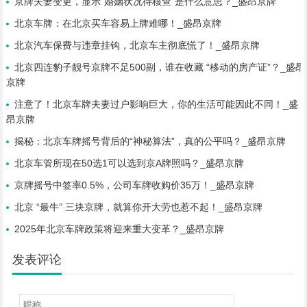
京牌夫妻变更，显示“婚姻状况待核查”是什么意思？_盛昂京牌
北京车牌：在北京买车容易上牌难哪！_盛昂京牌
北京汽车保费与违章挂钩，北京车主彻底慌了！_盛昂京牌
北京四连豹子靓号京牌不足500副，谁在收藏 “移动的房产证”？_盛昂
京牌
注意了！北京车牌夫妻过户影响巨大，你的生活可能因此不同！_盛
昂京牌
揭秘：北京车牌摇号背后的“神秘算法”，真的公平吗？_盛昂京牌
北京车管所现在50选1可以选到京A牌照吗？_盛昂京牌
京牌摇号中签率0.5%，公司车牌收购价35万！_盛昂京牌
北京 “最牛” 三块京牌，就算你开大劳也惹不起！_盛昂京牌
2025年北京车牌政策将迎来重大变革？_盛昂京牌
发表评论