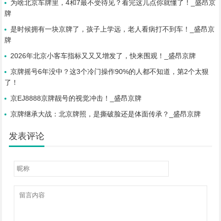
为啥北京车牌里，4和7最不受待见？看完这几点你就懂了！_盛昂京
牌
是时候拥有一块京牌了，孩子上学远，老人看病打不到车！_盛昂京
牌
2026年北京小客车指标又又又增发了，快来围观！_盛昂京牌
京牌摇号6年没中？这3个冷门操作90%的人都不知道，第2个太狠
了！
京EJ8888京牌靓号的视觉冲击！_盛昂京牌
京牌继承大战：北京牌照，是撕破脸还是体面传承？_盛昂京牌
发表评论