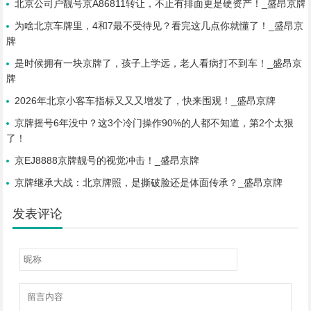
北京公司户靓号京A86811转让，不止有排面更是硬资产！_盛昂京牌
为啥北京车牌里，4和7最不受待见？看完这几点你就懂了！_盛昂京
牌
是时候拥有一块京牌了，孩子上学远，老人看病打不到车！_盛昂京
牌
2026年北京小客车指标又又又增发了，快来围观！_盛昂京牌
京牌摇号6年没中？这3个冷门操作90%的人都不知道，第2个太狠
了！
京EJ8888京牌靓号的视觉冲击！_盛昂京牌
京牌继承大战：北京牌照，是撕破脸还是体面传承？_盛昂京牌
发表评论