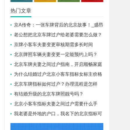
热门文章
京A传奇：一张车牌背后的北京故事！_盛昂
沐沐
老公想把北京车牌过户给老婆需要怎么做？
京牌小客车夫妻变更审核期需多长时间
北京牌照车辆夫妻变更一定能预约上吗？
北京车牌夫妻之间过户指南，开启顺畅家庭
车辆产权变更之路！
为什么结婚过户北京小客车指标女标主价格
高？
北京车牌指标如何过户？办理流程是怎样
的？
有结婚升级的北京车牌照靓号吗？
北京小客车指标夫妻之间过户需要什么手
续？需要注意什么？
我老婆是外地的户口，我名下的北京指标可
以过户给她吗？