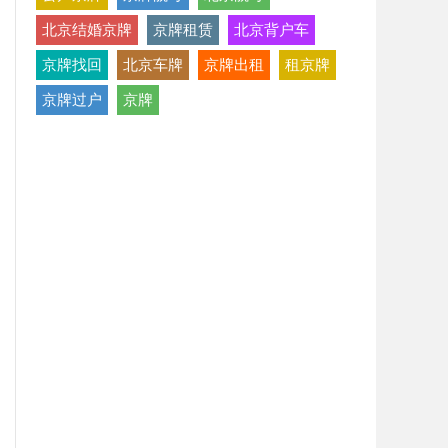
北京结婚京牌
京牌租赁
北京背户车
京牌找回
北京车牌
京牌出租
租京牌
京牌过户
京牌