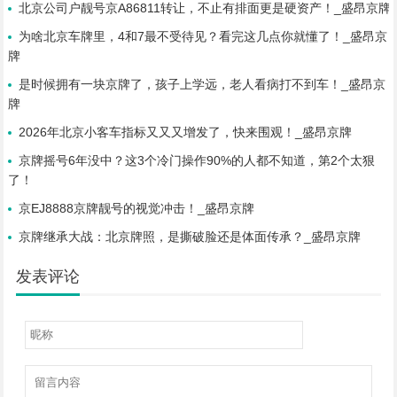
北京公司户靓号京A86811转让，不止有排面更是硬资产！_盛昂京牌
为啥北京车牌里，4和7最不受待见？看完这几点你就懂了！_盛昂京
牌
是时候拥有一块京牌了，孩子上学远，老人看病打不到车！_盛昂京
牌
2026年北京小客车指标又又又增发了，快来围观！_盛昂京牌
京牌摇号6年没中？这3个冷门操作90%的人都不知道，第2个太狠
了！
京EJ8888京牌靓号的视觉冲击！_盛昂京牌
京牌继承大战：北京牌照，是撕破脸还是体面传承？_盛昂京牌
发表评论