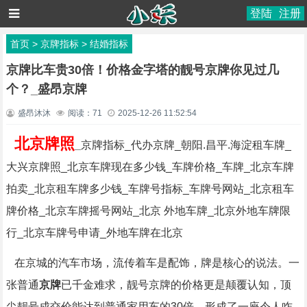
登陆
注册
首页
>
京牌指标
>
结婚指标
京牌比车贵30倍！价格金字塔的靓号京牌你见过几
个？_盛昂京牌
盛昂沐沐
阅读：
71
2025-12-26 11:52:54
北京牌照
_
京牌指标_代办京牌_朝阳.昌平.海淀租车牌_
大兴京牌照_北京车牌现在多少钱_车牌价格_车牌_北京车牌
拍卖_北京租车牌多少钱_车牌号指标_车牌号网站_北京租车
牌价格_北京车牌摇号网站_北京 外地车牌_北京外地车牌限
行_北京车牌号申请_外地车牌在北京
在京城的汽车市场，流传着车是配饰，牌是核心的说法。一
张普通
京牌
已千金难求，靓号京牌的价格更是颠覆认知，顶
尖靓号成交价能达到普通家用车的30倍，形成了一座令人咋