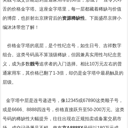
舌的价格金字塔。这座金字塔里，每一层都藏着稀缺与价值
的博弈，也折射出京牌背后的
资源稀缺性
。下面盛昂京牌小
编沐沐带您了解！
价格金字塔的底层，是个性纪念号，如生日号、吉祥数字
组合。这类号码虽不算顶级稀缺，但因兼具实用性与纪念意
义，成为多数
靓号
追求者的入门选择。相比10万元左右的普
通家用车，其价格已翻了1-3倍，却仍是金字塔中最易触及的
层级。
金字塔中层是连号递进号，像12345或67890这类顺子号，
或是6666、8888四连号，价格直接跃升至50-200万元。这类
号码的稀缺性大幅提升，往往出现在正规拍卖或备案交易市
场，成交记录屡见不鲜。曾有
京A8888X
号码以180万元成