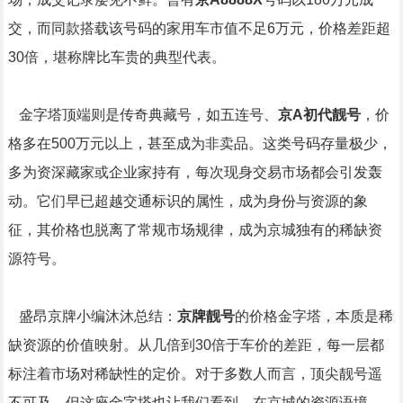
交，而同款搭载该号码的家用车市值不足6万元，价格差距超
30倍，堪称牌比车贵的典型代表。
金字塔顶端则是传奇典藏号，如五连号、
京A初代靓号
，价
格多在500万元以上，甚至成为非卖品。这类号码存量极少，
多为资深藏家或企业家持有，每次现身交易市场都会引发轰
动。它们早已超越交通标识的属性，成为身份与资源的象
征，其价格也脱离了常规市场规律，成为京城独有的稀缺资
源符号。
盛昂京牌小编沐沐总结：
京牌靓号
的价格金字塔，本质是稀
缺资源的价值映射。从几倍到30倍于车价的差距，每一层都
标注着市场对稀缺性的定价。对于多数人而言，顶尖靓号遥
不可及，但这座金字塔也让我们看到，在京城的资源语境