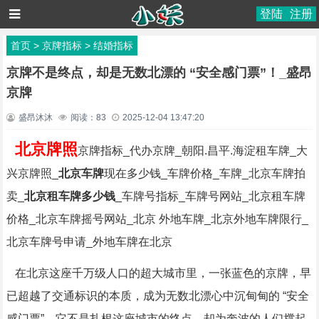
登陆
注册
首页
>
京牌指标
>
结婚指标
京牌不是终点，却是无数北漂的 “安全感门票”！_盛昂
京牌
盛昂沐沐
阅读：
83
2025-12-04 13:47:20
北京牌照
京牌指标_代办京牌_朝阳.昌平.海淀租车牌_大
兴京牌照_
北京车牌
现在多少钱_车牌价格_车牌_北京车牌拍
卖_
北京租车牌多少钱
_车牌号指标_车牌号网站_北京租车牌
价格_北京车牌摇号网站_北京 外地车牌_北京外地车牌限行_
北京车牌号申请_外地车牌在北京
在北京这座千万级人口的超大城市里，一张蓝色的京牌，早
已超越了交通标识的本质，成为无数北漂心中沉甸甸的 “安全
感门票”。它不是扎根这座城市的终点，却为奔波的人们撑起