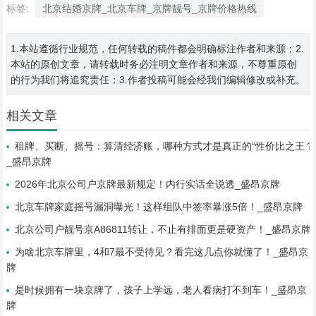
标签:
北京结婚京牌_北京车牌_京牌靓号_京牌价格热线
1.本站遵循行业规范，任何转载的稿件都会明确标注作者和来源；2.
本站的原创文章，请转载时务必注明文章作者和来源，不尊重原创
的行为我们将追究责任；3.作者投稿可能会经我们编辑修改或补充。
相关文章
租牌、买断、摇号：算清经济账，哪种方式才是真正的“性价比之王？
_盛昂京牌
2026年北京公司户京牌最新规定！内行实话全说透_盛昂京牌
北京车牌家庭摇号漏洞曝光！这样组队中签率暴涨5倍！_盛昂京牌
北京公司户靓号京A86811转让，不止有排面更是硬资产！_盛昂京牌
为啥北京车牌里，4和7最不受待见？看完这几点你就懂了！_盛昂京
牌
是时候拥有一块京牌了，孩子上学远，老人看病打不到车！_盛昂京
牌