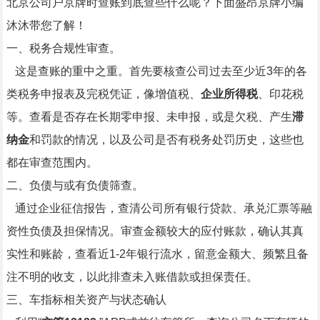
北京公司户京牌时查账到底查些什么呢？下面盛昂京牌小编
沐沐带您了解！
一、税务合规性审查。
这是查账的重中之重。首先要核查公司过去至少近3年的各
类税务申报表及完税凭证，像增值税、
企业所得税
、印花税
等。查看是否存在长期零申报、未申报，或是欠税、产生
滞
纳金
和罚款的情况，以及公司是否有税务处罚历史，这些也
都在审查范围内。​
二、负债与或有负债筛查。
通过企业征信报告，查清公司所有银行贷款、承兑汇票等融
资性负债及担保情况。审查金额较大的应付账款，确认其真
实性和账龄，查看近1-2年银行流水，留意金额大、频繁且备
注不明的收支，以此排查未入账借款或担保责任。
三、车指标相关资产与状态确认​