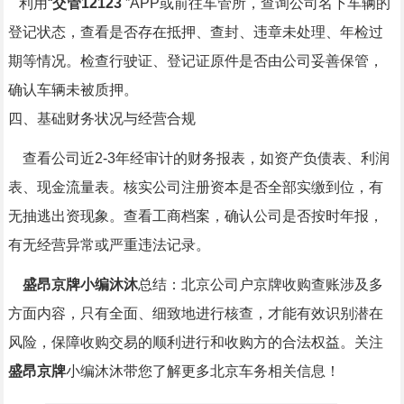
利用“
交管12123
”APP或前往车管所，查询公司名下车辆的
登记状态，查看是否存在抵押、查封、违章未处理、年检过
期等情况。检查行驶证、登记证原件是否由公司妥善保管，
确认车辆未被质押。​
四、基础财务状况与经营合规​
查看公司近2-3年经审计的财务报表，如资产负债表、利润
表、现金流量表。核实公司注册资本是否全部实缴到位，有
无抽逃出资现象。查看工商档案，确认公司是否按时年报，
有无经营异常或严重违法记录。​
盛昂京牌小编沐沐
总结：北京公司户京牌收购查账涉及多
方面内容，只有全面、细致地进行核查，才能有效识别潜在
风险，保障收购交易的顺利进行和收购方的合法权益。关注
盛昂京牌
小编沐沐带您了解更多北京车务相关信息！