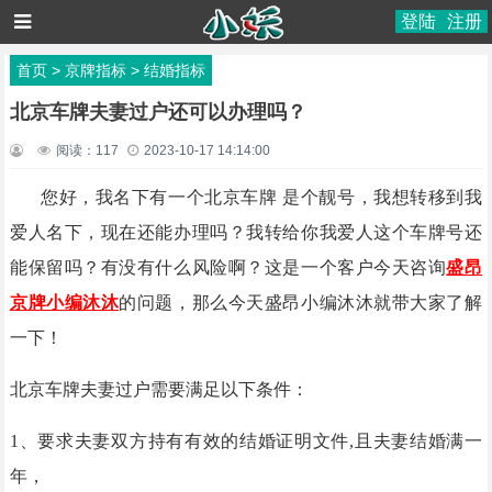
登陆
注册
首页
>
京牌指标
>
结婚指标
北京车牌夫妻过户还可以办理吗？
阅读：
117
2023-10-17 14:14:00
您好，我名下有一个北京车牌
是个靓号，我想转移到我
爱人名下，现在还能办理吗？我转给你我爱人这个车牌号还
能保留吗？有没有什么风险啊？这是一个客户今天咨询
盛昂
京牌小编沐沐
的问题，那么今天盛昂小编沐沐就带大家了解
一下！
北京车牌夫妻过户需要满足以下条件：
1
、
要求夫妻双方持有有效的
结婚
证明文件
,且夫妻结婚满一
年，