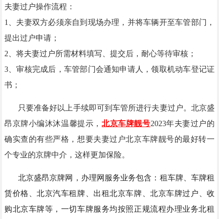
夫妻过户操作流程：
1、夫妻双方必须亲自到现场办理，并将车辆开至车管部门，
提出过户申请；
2、将夫妻过户所需材料填写、提交后，耐心等待审核；
3、审核完成后，车管部门会通知申请人，领取机动车登记证
书；
只要准备好以上手续即可到车管所进行夫妻过户。
北京盛
昂京牌
小编
沐沐
温馨提示，
北京车牌靓号
2023年夫妻过户的
确实
查的有些严格，想要夫妻过户北京车牌靓号的最好转一
个专业的京牌中介，这样更加保险
。
北京盛昂京牌网
，
办理网服务业务包含：
租车牌
、
车牌租
赁价格
、
北京汽车租牌
、
出租北京车牌
、
北京车牌过户
、
收
购北京车牌
等，一切车牌服务均按照正规流程办理业务北
租