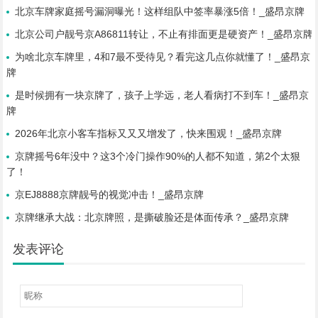
北京车牌家庭摇号漏洞曝光！这样组队中签率暴涨5倍！_盛昂京牌
北京公司户靓号京A86811转让，不止有排面更是硬资产！_盛昂京牌
为啥北京车牌里，4和7最不受待见？看完这几点你就懂了！_盛昂京
牌
是时候拥有一块京牌了，孩子上学远，老人看病打不到车！_盛昂京
牌
2026年北京小客车指标又又又增发了，快来围观！_盛昂京牌
京牌摇号6年没中？这3个冷门操作90%的人都不知道，第2个太狠
了！
京EJ8888京牌靓号的视觉冲击！_盛昂京牌
京牌继承大战：北京牌照，是撕破脸还是体面传承？_盛昂京牌
发表评论