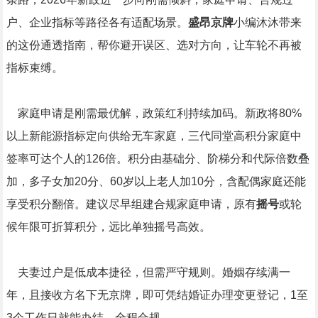
户、企业指标等路径各有适配场景。
盛昂京牌
小编沐沐带来
的这份通透指南，帮你避开误区、选对方向，让车轮不再被
指标束缚。
家庭申请是刚需最优解，政策红利持续加码。新政将80%
以上新能源指标定向供给无车家庭，三代同堂高积分家庭中
签率可达个人的126倍。积分由基础分、阶梯分和代际倍数叠
加，多子女加20分、60岁以上老人加10分，含配偶家庭还能
享受积分翻倍。建议尽早组建合规家庭申请，原有
摇号
或轮
候年限可折算积分，远比单独摇号高效。
夫妻过户是低成本捷径，但需严守规则。婚姻存续满一
年，且接收方名下无京牌，即可凭结婚证办理变更登记，1至
3个工作日就能办结，全程合规。