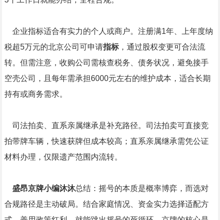
企业指标适合有实力的个人或商户。注册满1年、上年度纳
税超5万元的北京公司可申请
指标
，通过股权变更可合法流
转。但需注意，收购公司需核查税务、债务状况，避免接手
空壳公司，且每年需承担6000元左右的维护成本，适合长期
持有或商务需求。
司法拍卖、直系亲属继承是补充路径。司法拍卖可直接竞
拍带牌车辆，快速获牌但成本较高；直系亲属继承需凭公证
材料办理，仅限遗产范围内流转。
盛昂京牌小编沐沐
总结：摇号的本质是概率博弈，而选对
合规路径是主动破局。结合家庭情况、资金实力选择适配方
式，善用政策红利，就能跳出摇号的死循环。京牌的核心是