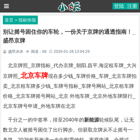
登陆
注册
首页
>
指标快报
别让摇号困住你的车轮，一份关于京牌的通透指南！_
盛昂京牌
盛昂沐沐
阅读：
68
2026-01-28 13:04:29
北京牌照_京牌指标_代办京牌_朝阳.昌平.海淀租车牌_大兴
北京车牌
京牌照_
现在多少钱_车牌价格_车牌_北京车牌拍
卖_北京租车牌多少钱_车牌号指标_车牌号网站_北京租车牌
价格_北京车牌摇号网站_北京 外地车牌_北京外地车牌限行_
北京车牌号申请_外地车牌在北京
千分之一的中签率，排至2040年的
新能源
轮候队尾，让无
数北京人被摇号困住了出行脚步。但获取京牌从不止摇号一
条路，2026年新政进一步向刚需倾斜，家庭申请、合规过