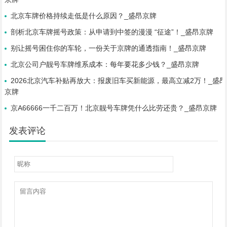
北京车牌价格持续走低是什么原因？_盛昂京牌
剖析北京车牌摇号政策：从申请到中签的漫漫 “征途”！_盛昂京牌
别让摇号困住你的车轮，一份关于京牌的通透指南！_盛昂京牌
北京公司户靓号车牌维系成本：每年要花多少钱？_盛昂京牌
2026北京汽车补贴再放大：报废旧车买新能源，最高立减2万！_盛昂
京牌
京A66666一千二百万！北京靓号车牌凭什么比劳还贵？_盛昂京牌
发表评论