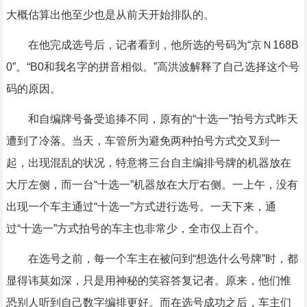
大概估算出他至少也是从前天开始排队的。
在他完成选号后，记者看到，他所选的号码为“京Ｎ168B
0”。“B0和我名字的拼音相似。”高洪波解释了自己选择这个号
码的原因。
和自编牌号备受追捧不同，原有的“十选一”拍号方式昨天
遭到了冷落。当天，车管所为避免两种拍号方式交叉到一
起，出现混乱的状况，特意将三台自主编排号牌的机器放在
大厅左侧，而一台“十选一”机器放在大厅右侧。一上午，没有
出现一个车主通过“十选一”方式进行选号。一天下来，通
过“十选一”方式拍号的车主也非常少，全市仅上百个。
在选号之前，每一个车主在被问到“想选什么号牌”时，都
显得讳莫如深，只是用神秘的笑容答复记者。原来，他们惟
恐别人听到自己数字编排更好。而在选号成功之后，车主们