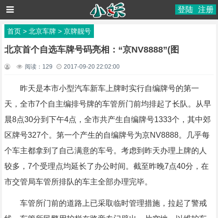
登陆
注册
首页
>
北京车牌
>
京牌靓号
北京首个自选车牌号码亮相：“京NV8888”(图
阅读：
129
2017-09-20 22:02:00
昨天是本市小型汽车新车上牌时实行自编牌号的第一
天，全市7个自主编排号牌的车管所门前均排起了长队。从早
晨8点30分到下午4点，全市共产生自编牌号1333个，其中郊
区牌号327个。第一个产生的自编牌号为京NV8888。几乎每
个车主都拿到了自己满意的车号。考虑到昨天办理上牌的人
较多，7个受理点均延长了办公时间。截至昨晚7点40分，在
市交管局车管所排队的车主全部办理完毕。
车管所门前的道路上已采取临时管理措施，拉起了警戒