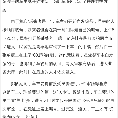
编牌号的车主就开始排队，为此车管所启动了秩序维护方
案。
由于担心“后来者居上”，车主们开始自发编号，早来的人
按顺序取号，新来者也会在第一时间得知自己的编号。上午8
点20分，民警打开警戒线的一端，允许排在最前边的两位市
民进入。民警先是简单地审核了一下车主的手续，然后在一
张单据上扣上了“001”的红戳。这也意味着，虽然是车主自发
编的号，也得到了车管所的认可。两人审核完毕后，进入业
务大厅，此时排在后边的人才依次进入。
排队期间，车主要提前接受民警进行证件审验等程序，
这是车主办理前要过的第一道“关卡”。紧随其后，车主要过的
第二道“关卡”是，进入大门时要接受民警对《受理凭证》的再
次审验，并在凭证上盖上编号。过完这一道关，车主才有“资
格”迎来第三道“关卡”。