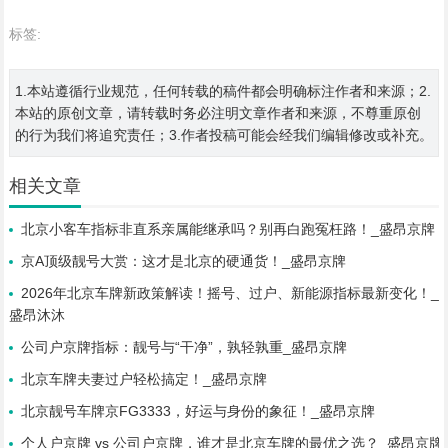
标签:
1.本站遵循行业规范，任何转载的稿件都会明确标注作者和来源；2.
本站的原创文章，请转载时务必注明文章作者和来源，不尊重原创
的行为我们将追究责任；3.作者投稿可能会经我们编辑修改或补充。
相关文章
北京小客车指标非直系亲属能继承吗？别再白跑冤枉路！_盛昂京牌
京A顶级靓号大赏：这才是北京的硬通货！_盛昂京牌
2026年北京车牌新政策解读！摇号、过户、新能源指标最新变化！_
盛昂沐沐
公司户京牌指标：靓号与“干净”，孰轻孰重_盛昂京牌
北京车牌夫妻过户轻松搞定！_盛昂京牌
北京靓号车牌京FG3333，好运与身份的象征！_盛昂京牌
个人户京牌 vs 公司户京牌，谁才是北京车牌的最优之选？_盛昂京牌