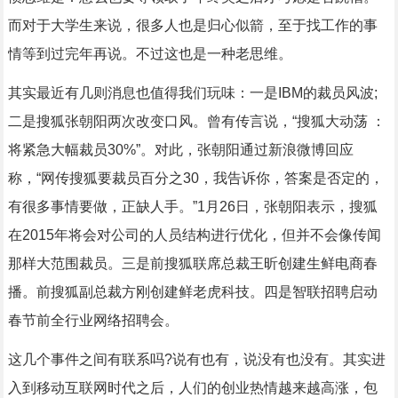
而对于大学生来说，很多人也是归心似箭，至于找工作的事
情等到过完年再说。不过这也是一种老思维。
其实最近有几则消息也值得我们玩味：一是IBM的裁员风波;
二是搜狐张朝阳两次改变口风。曾有传言说，“搜狐大动荡 ：
将紧急大幅裁员30%”。对此，张朝阳通过新浪微博回应
称，“网传搜狐要裁员百分之30，我告诉你，答案是否定的，
有很多事情要做，正缺人手。”1月26日，张朝阳表示，搜狐
在2015年将会对公司的人员结构进行优化，但并不会像传闻
那样大范围裁员。三是前搜狐联席总裁王昕创建生鲜电商春
播。前搜狐副总裁方刚创建鲜老虎科技。四是智联招聘启动
春节前全行业网络招聘会。
这几个事件之间有联系吗?说有也有，说没有也没有。其实进
入到移动互联网时代之后，人们的创业热情越来越高涨，包