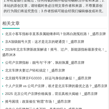
1.本站遵循行业规范，任何转载的稿件都会明确标注作者和来源；2.
本站的原创文章，请转载时务必注明文章作者和来源，不尊重原创
的行为我们将追究责任；3.作者投稿可能会经我们编辑修改或补充。
相关文章
北京小客车指标非直系亲属能继承吗？别再白跑冤枉路！_盛昂京牌
京A顶级靓号大赏：这才是北京的硬通货！_盛昂京牌
2026年北京车牌新政策解读！摇号、过户、新能源指标最新变化！_
盛昂沐沐
公司户京牌指标：靓号与“干净”，孰轻孰重_盛昂京牌
北京车牌夫妻过户轻松搞定！_盛昂京牌
北京靓号车牌京FG3333，好运与身份的象征！_盛昂京牌
个人户京牌 vs 公司户京牌，谁才是北京车牌的最优之选？_盛昂京牌
2025 北京公司户京牌价格疯涨，背后真相大揭秘！_盛昂京牌
摇号困境：政策催生“刚需”市场！_盛昂京牌