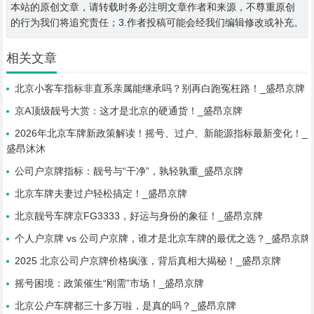
本站的原创文章，请转载时务必注明文章作者和来源，不尊重原创
的行为我们将追究责任；3.作者投稿可能会经我们编辑修改或补充。
相关文章
北京小客车指标非直系亲属能继承吗？别再白跑冤枉路！_盛昂京牌
京A顶级靓号大赏：这才是北京的硬通货！_盛昂京牌
2026年北京车牌新政策解读！摇号、过户、新能源指标最新变化！_
盛昂沐沐
公司户京牌指标：靓号与“干净”，孰轻孰重_盛昂京牌
北京车牌夫妻过户轻松搞定！_盛昂京牌
北京靓号车牌京FG3333，好运与身份的象征！_盛昂京牌
个人户京牌 vs 公司户京牌，谁才是北京车牌的最优之选？_盛昂京牌
2025 北京公司户京牌价格疯涨，背后真相大揭秘！_盛昂京牌
摇号困境：政策催生“刚需”市场！_盛昂京牌
北京公户车牌都三十多万啦，是真的吗？_盛昂京牌