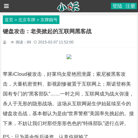
登陆
注册
首页
>
北京车牌
>
京牌靓号
键盘攻击：老美掀起的互联网黑客战
阅读：
89
2015-02-07 11:52:00
苹果iCloud被攻击，好莱坞女星艳照泄露；索尼被黑客攻
击，大量机密资料、影视剧惨被置于互联网上；斯诺登称美
国有专门的“黑客部队”……一时之间，互联网成为战火弥漫，
杀人于无形的隐形战场。这场从互联网诞生伊始延续至今的
键盘攻击战，基本都认为是由“世界警察”美国率先挑起的。接
下来，不妨让我们对那些形形色色的“特殊部队”进行点评。
PS：只为茶余饭后谈资，认真你就输了。