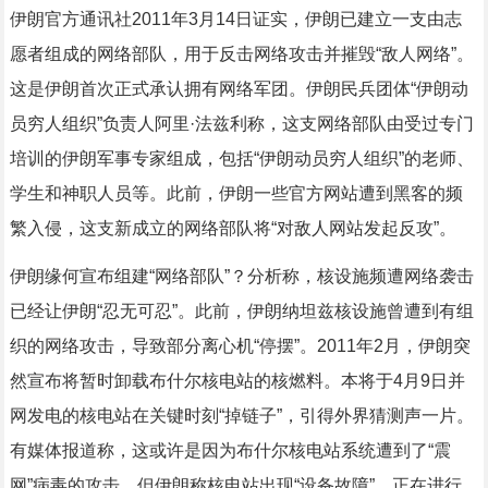
伊朗官方通讯社2011年3月14日证实，伊朗已建立一支由志
愿者组成的网络部队，用于反击网络攻击并摧毁“敌人网络”。
这是伊朗首次正式承认拥有网络军团。伊朗民兵团体“伊朗动
员穷人组织”负责人阿里·法兹利称，这支网络部队由受过专门
培训的伊朗军事专家组成，包括“伊朗动员穷人组织”的老师、
学生和神职人员等。此前，伊朗一些官方网站遭到黑客的频
繁入侵，这支新成立的网络部队将“对敌人网站发起反攻”。
伊朗缘何宣布组建“网络部队”？分析称，核设施频遭网络袭击
已经让伊朗“忍无可忍”。此前，伊朗纳坦兹核设施曾遭到有组
织的网络攻击，导致部分离心机“停摆”。2011年2月，伊朗突
然宣布将暂时卸载布什尔核电站的核燃料。本将于4月9日并
网发电的核电站在关键时刻“掉链子”，引得外界猜测声一片。
有媒体报道称，这或许是因为布什尔核电站系统遭到了“震
网”病毒的攻击。但伊朗称核电站出现“设备故障”，正在进行