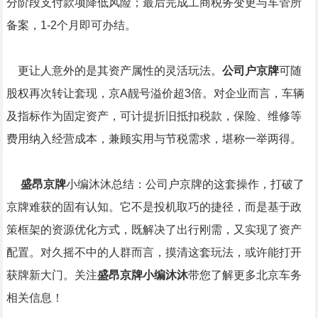
分阶段支付款项降低风险；最后完成工商税务变更与车管所
备案，1-2个月即可办结。
更让人意外的是其资产属性的灵活玩法。
公司户京牌
可随
股权再次转让套现，京A靓号溢价超3倍。对企业而言，车辆
及指标作为固定资产，可计提折旧抵扣税款，保险、维修等
费用纳入经营成本，兼顾实用与节税需求，堪称一举两得。
盛昂京牌
小编沐沐总结：公司户京牌的这套操作，打破了
京牌难获的固有认知。它不是投机取巧的捷径，而是基于政
策框架的资源优化方式，既解决了出行刚需，又实现了资产
配置。对久摇不中的人群而言，摸清这套玩法，或许能打开
获牌新大门。关注
盛昂京牌小编沐沐
带您了解更多北京车务
相关信息！