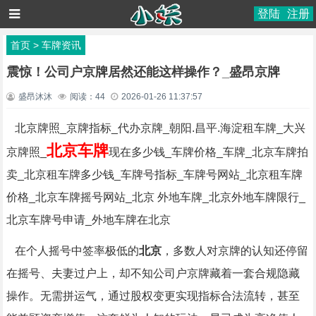
登陆
注册
首页
>
车牌资讯
震惊！公司户京牌居然还能这样操作？_盛昂京牌
盛昂沐沐
阅读：
44
2026-01-26 11:37:57
北京牌照_京牌指标_代办京牌_朝阳.昌平.海淀租车牌_大兴
北京车牌
京牌照_
现在多少钱_车牌价格_车牌_北京车牌拍
卖_北京租车牌多少钱_车牌号指标_车牌号网站_北京租车牌
价格_北京车牌摇号网站_北京 外地车牌_北京外地车牌限行_
北京车牌号申请_外地车牌在北京
在个人摇号中签率极低的
北京
，多数人对京牌的认知还停留
在摇号、夫妻过户上，却不知公司户京牌藏着一套合规隐藏
操作。无需拼运气，通过股权变更实现指标合法流转，甚至