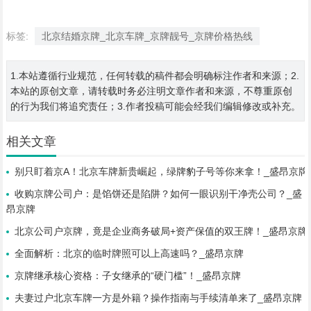
标签:
北京结婚京牌_北京车牌_京牌靓号_京牌价格热线
1.本站遵循行业规范，任何转载的稿件都会明确标注作者和来源；2.
本站的原创文章，请转载时务必注明文章作者和来源，不尊重原创
的行为我们将追究责任；3.作者投稿可能会经我们编辑修改或补充。
相关文章
别只盯着京A！北京车牌新贵崛起，绿牌豹子号等你来拿！_盛昂京牌
收购京牌公司户：是馅饼还是陷阱？如何一眼识别干净壳公司？_盛
昂京牌
北京公司户京牌，竟是企业商务破局+资产保值的双王牌！_盛昂京牌
全面解析：北京的临时牌照可以上高速吗？_盛昂京牌
京牌继承核心资格：子女继承的“硬门槛”！_盛昂京牌
夫妻过户北京车牌一方是外籍？操作指南与手续清单来了_盛昂京牌