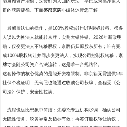
能兼顾资产增值，这套鲜为人知的玩法，早已成为高净值人
群的获牌捷径。下面
盛昂京牌
小编沐沐带您了解！
最颠覆认知的操作，是100%股权转让实现指标转移。很多
人误以为换法人就能转京牌，实则大错特错。2026年新政明
确，仅变更法人不转移股权，京牌仍归原股东所有；唯有完
成100%股权转让并同步变更法人，实现公司控制权转移，
京
牌
才会随公司资产合法流转，这是唯一合规路径。
这套操作的核心优势的是绕开资格限制。非京籍无需提供5年
社保个税证明，无驾照也能通过收购公司获牌，全程受《公
司法》保护，安全性拉满。
流程也远比想象中简洁：先委托专业机构尽调，确认公司
无隐性债务、税务异常及指标有效；再签订股权转让协议，