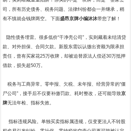
司，所有历史债务、税务问题、法律纠纷都会一并继承，稍
有不慎就会钱牌两空。 下面
盛昂京牌小编沐沐
带您了解！
隐性债务埋雷。很多低价“干净壳公司”，实则藏着未结清贷
款、对外担保、合同欠款。新股东需以认缴出资额为限承担
责任，曾有买家花25万收牌，却被迫替原法人偿还30万抵押
借款，损失超50万。
税务与工商异常。零申报、欠税、未年报、经营异常的“僵
尸公司”，接手后不仅要补缴罚款、耗时整改，还可能导致
京
牌
无法年检、指标失效。
指标违规风险。单独买卖指标属违规，仅变更法人不转股
权也易引发纠纷，零社保、零纳税的空壳公司更可能被认定