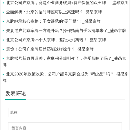
北京公司户京牌，竟是企业商务破局+资产保值的双王牌！_盛昂京牌
全面解析：北京的临时牌照可以上高速吗？_盛昂京牌
京牌继承核心资格：子女继承的“硬门槛”！_盛昂京牌
夫妻过户北京车牌一方是外籍？操作指南与手续清单来了_盛昂京牌
北京公司户京牌vs个人京牌，差距大到离谱！_盛昂京牌
震惊！公司户京牌居然还能这样操作？_盛昂京牌
京牌摇号新政再调整：家庭积分规则变了，你受影响了吗？_盛昂京
牌
北京2026年政策收紧，公司户靓号京牌会成为 “稀缺品” 吗？_盛昂京
牌
发表评论