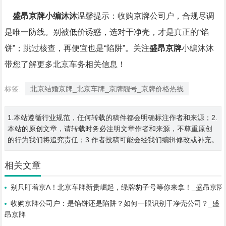
盛昂京牌小编沐沐
温馨提示：收购京牌公司户，合规尽调
是唯一防线。别被低价诱惑，选对干净壳，才是真正的“馅
饼”；跳过核查，再便宜也是“陷阱”。关注
盛昂京牌
小编沐沐
带您了解更多北京车务相关信息！
标签:
北京结婚京牌_北京车牌_京牌靓号_京牌价格热线
1.本站遵循行业规范，任何转载的稿件都会明确标注作者和来源；2.
本站的原创文章，请转载时务必注明文章作者和来源，不尊重原创
的行为我们将追究责任；3.作者投稿可能会经我们编辑修改或补充。
相关文章
别只盯着京A！北京车牌新贵崛起，绿牌豹子号等你来拿！_盛昂京牌
收购京牌公司户：是馅饼还是陷阱？如何一眼识别干净壳公司？_盛
昂京牌