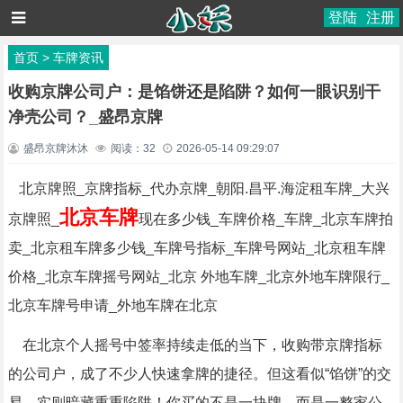
登陆
注册
首页
>
车牌资讯
收购京牌公司户：是馅饼还是陷阱？如何一眼识别干
净壳公司？_盛昂京牌
盛昂京牌沐沐
阅读：
32
2026-05-14 09:29:07
北京牌照_京牌指标_代办京牌_朝阳.昌平.海淀租车牌_大兴
北京车牌
京牌照_
现在多少钱_车牌价格_车牌_北京车牌拍
卖_北京租车牌多少钱_车牌号指标_车牌号网站_北京租车牌
价格_北京车牌摇号网站_北京 外地车牌_北京外地车牌限行_
北京车牌号申请_外地车牌在北京
在北京个人摇号中签率持续走低的当下，收购带京牌指标
的公司户，成了不少人快速拿牌的捷径。但这看似“馅饼”的交
易，实则暗藏重重陷阱！你买的不是一块牌，而是一整家公