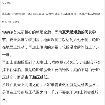
安全稳定
北京盛昂公司经营项目（北京盛昂13911722060）北京,车牌,长短期,租,车牌,油牌,电牌,新能源,
牌,公司户，靓号
首先最担心的就是轮胎，因为
夏天是爆胎的高发季
轮胎爆胎
节
。夏天温度又特别高，地面温度可以达到六七十度，轮胎
在地面上滚动，再加上做功的热量，轮胎温度瞬间就上了八
十度。
再加上轮胎胎压到了3.0以上，很多朋友都担心，轮胎会不会
撑不住爆胎。但是轮胎爆胎最主要的诱因，真的不是由于胎
压过高，而是
由于胎压过低。
所以在夏天上高速之前，大家最需要做的就是先检查胎压，
是否在正常的胎压范围之内，千万不要低于B柱上的标准胎
压。