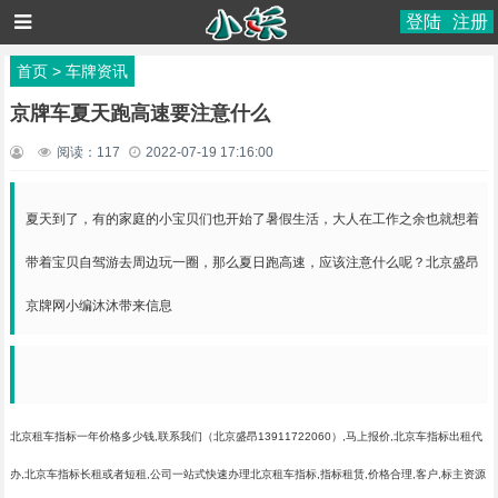
登陆
注册
首页
>
车牌资讯
京牌车夏天跑高速要注意什么
阅读：
117
2022-07-19 17:16:00
夏天到了，有的家庭的小宝贝们也开始了暑假生活，大人在工作之余也就想着
带着宝贝自驾游去周边玩一圈，那么夏日跑高速，应该注意什么呢？北京盛昂
京牌网小编沐沐带来信息
北京租车指标一年价格多少钱,联系我们（北京盛昂13911722060）,马上报价,北京车指标出租代
办,北京车指标长租或者短租,公司一站式快速办理北京租车指标,指标租赁,价格合理,客户,标主资源