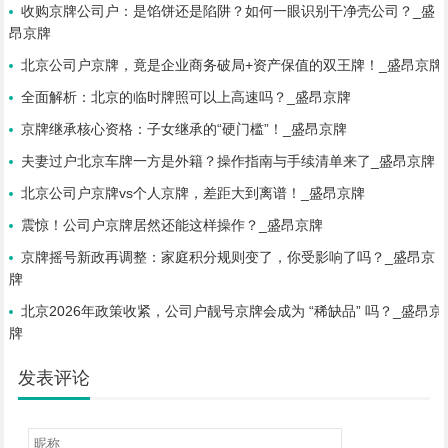
收购京牌公司户：是馅饼还是陷阱？如何一眼识别干净壳公司？_盛
昂京牌
北京公司户京牌，竟是企业商务破局+资产保值的双王牌！_盛昂京牌
全面解析：北京的临时牌照可以上高速吗？_盛昂京牌
京牌继承核心资格：子女继承的“硬门槛”！_盛昂京牌
夫妻过户北京车牌一方是外籍？操作指南与手续清单来了_盛昂京牌
北京公司户京牌vs个人京牌，差距大到离谱！_盛昂京牌
震惊！公司户京牌居然还能这样操作？_盛昂京牌
京牌摇号新政再调整：家庭积分规则变了，你受影响了吗？_盛昂京
牌
北京2026年政策收紧，公司户靓号京牌会成为 “稀缺品” 吗？_盛昂京
牌
发表评论