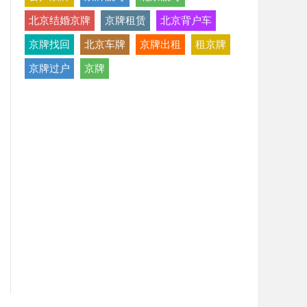
北京结婚京牌
京牌租赁
北京背户车
京牌找回
北京车牌
京牌出租
租京牌
京牌过户
京牌