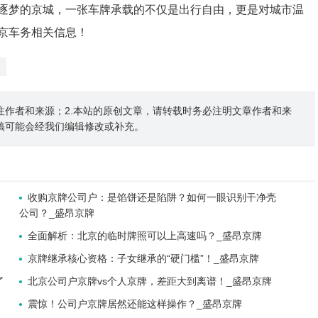
逐梦的京城，一张车牌承载的不仅是出行自由，更是对城市温
京车务相关信息！
注作者和来源；2.本站的原创文章，请转载时务必注明文章作者和来
稿可能会经我们编辑修改或补充。
收购京牌公司户：是馅饼还是陷阱？如何一眼识别干净壳
公司？_盛昂京牌
全面解析：北京的临时牌照可以上高速吗？_盛昂京牌
京牌继承核心资格：子女继承的“硬门槛”！_盛昂京牌
了
北京公司户京牌vs个人京牌，差距大到离谱！_盛昂京牌
震惊！公司户京牌居然还能这样操作？_盛昂京牌