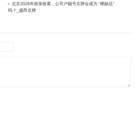
北京2026年政策收紧，公司户靓号京牌会成为 “稀缺品”
吗？_盛昂京牌