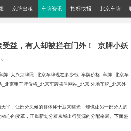
废
京牌出租
车牌资讯
指标快报
北京车牌
接受益，有人却被拦在门外！_京牌小妖
：0
车牌_大兴京牌照_北京车牌现在多少钱_车牌价格_车牌_北京车
站_北京租车牌价格_北京车牌摇号网站_北京 外地车牌_北京外
的天平，让部分久候的群体终于迎来曙光，却也让另一部分人的
”为核心的变革，正重新划分着京城出行资源的分配格局。下面盛