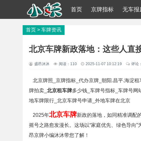
首页
京牌指标
无车报
首页
>
车牌资讯
北京车牌新政落地：这些人直
盛昂沐沐
阅读：
110
2025-11-07 10:12:19
评论
北京牌照_京牌指标_代办京牌_朝阳.昌平.海淀租
牌拍卖_
北京租车牌
多少钱_车牌号指标_车牌号网
地车牌限行_北京车牌号申请_外地车牌在北京
北京车牌
2025年
新政的落地，如同精准调配
摇号之路愈发漫长。这场以“家庭优先、绿色导向
昂京牌小编沐沐带您了解！