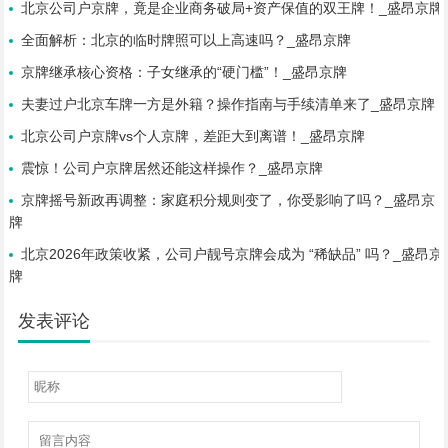
北京公司户京牌，竟是企业商务破局+资产保值的双王牌！_盛昂京牌
全面解析：北京的临时牌照可以上高速吗？_盛昂京牌
京牌继承核心资格：子女继承的“硬门槛”！_盛昂京牌
夫妻过户北京车牌一方是外籍？操作指南与手续清单来了_盛昂京牌
北京公司户京牌vs个人京牌，差距大到离谱！_盛昂京牌
震惊！公司户京牌居然还能这样操作？_盛昂京牌
京牌摇号新政再调整：家庭积分规则变了，你受影响了吗？_盛昂京
牌
北京2026年政策收紧，公司户靓号京牌会成为 “稀缺品” 吗？_盛昂京
牌
发表评论