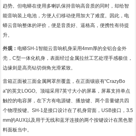
趋势。但电蟒在使用多喇叭保持音响高音质的同时，却给智
能音响装上电池，方便人们移动使用加大了难度。因此，电
蟒云音响整体的评价，便是音质好、逼格高，便携性有待提
升。
外观：
电蟒SH-1智能云音响机身采用4mm厚的全铝合金外
壳，C型一体化机身，表面经过金属拉丝工艺处理手感极佳，
边缘则是高亮钻切倒角光滑紧致。
音箱正面被三面金属网罩所覆盖，在正面镶嵌有“CrazyBo
a”的英文LOGO。顶端采用7英寸大小的屏幕，屏幕支持单点
触控的电容屏，在下方有电源键、播放键、两个音量键共四
个物理按键。SH-1是接口设计在了机身背面，USB接口，3.5
mm的AUX以及用于无线和蓝牙连接的两个按键设计在黑色塑
料面板当中。