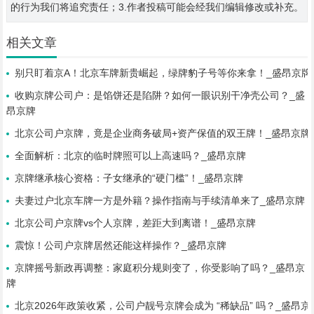
的行为我们将追究责任；3.作者投稿可能会经我们编辑修改或补充。
相关文章
别只盯着京A！北京车牌新贵崛起，绿牌豹子号等你来拿！_盛昂京牌
收购京牌公司户：是馅饼还是陷阱？如何一眼识别干净壳公司？_盛
昂京牌
北京公司户京牌，竟是企业商务破局+资产保值的双王牌！_盛昂京牌
全面解析：北京的临时牌照可以上高速吗？_盛昂京牌
京牌继承核心资格：子女继承的“硬门槛”！_盛昂京牌
夫妻过户北京车牌一方是外籍？操作指南与手续清单来了_盛昂京牌
北京公司户京牌vs个人京牌，差距大到离谱！_盛昂京牌
震惊！公司户京牌居然还能这样操作？_盛昂京牌
京牌摇号新政再调整：家庭积分规则变了，你受影响了吗？_盛昂京
牌
北京2026年政策收紧，公司户靓号京牌会成为 “稀缺品” 吗？_盛昂京