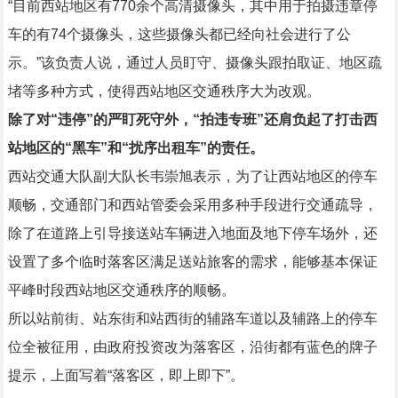
“目前西站地区有770余个高清摄像头，其中用于拍摄违章停
车的有74个摄像头，这些摄像头都已经向社会进行了公
示。”该负责人说，通过人员盯守、摄像头跟拍取证、地区疏
堵等多种方式，使得西站地区交通秩序大为改观。
除了对“违停”的严盯死守外，“拍违专班”还肩负起了打击西
站地区的“黑车”和“扰序出租车”的责任。
西站交通大队副大队长韦崇旭表示，为了让西站地区的停车
顺畅，交通部门和西站管委会采用多种手段进行交通疏导，
除了在道路上引导接送站车辆进入地面及地下停车场外，还
设置了多个临时落客区满足送站旅客的需求，能够基本保证
平峰时段西站地区交通秩序的顺畅。
所以站前街、站东街和站西街的辅路车道以及辅路上的停车
位全被征用，由政府投资改为落客区，沿街都有蓝色的牌子
提示，上面写着“落客区，即上即下”。