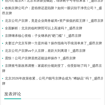
别只盯着京A！北京车牌新贵崛起，绿牌豹子号等你来拿！_盛昂京牌
收购京牌公司户：是馅饼还是陷阱？如何一眼识别干净壳公司？_盛
昂京牌
北京公司户京牌，竟是企业商务破局+资产保值的双王牌！_盛昂京牌
全面解析：北京的临时牌照可以上高速吗？_盛昂京牌
京牌继承核心资格：子女继承的“硬门槛”！_盛昂京牌
夫妻过户北京车牌一方是外籍？操作指南与手续清单来了_盛昂京牌
北京公司户京牌vs个人京牌，差距大到离谱！_盛昂京牌
震惊！公司户京牌居然还能这样操作？_盛昂京牌
京牌摇号新政再调整：家庭积分规则变了，你受影响了吗？_盛昂京
牌
北京2026年政策收紧，公司户靓号京牌会成为 “稀缺品” 吗？_盛昂京
牌
发表评论