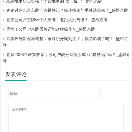
京牌继承核心资格：子女继承的“硬门槛”！_盛昂京牌
夫妻过户北京车牌一方是外籍？操作指南与手续清单来了_盛昂京牌
北京公司户京牌vs个人京牌，差距大到离谱！_盛昂京牌
震惊！公司户京牌居然还能这样操作？_盛昂京牌
京牌摇号新政再调整：家庭积分规则变了，你受影响了吗？_盛昂京
牌
北京2026年政策收紧，公司户靓号京牌会成为 “稀缺品” 吗？_盛昂京
牌
发表评论