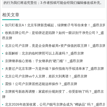
的行为我们将追究责任；3.作者投稿可能会经我们编辑修改或补充。
相关文章
别只盯着京A！北京车牌新贵崛起，绿牌豹子号等你来拿！_盛昂京牌
收购京牌公司户：是馅饼还是陷阱？如何一眼识别干净壳公司？_盛
昂京牌
北京公司户京牌，竟是企业商务破局+资产保值的双王牌！_盛昂京牌
全面解析：北京的临时牌照可以上高速吗？_盛昂京牌
京牌继承核心资格：子女继承的“硬门槛”！_盛昂京牌
夫妻过户北京车牌一方是外籍？操作指南与手续清单来了_盛昂京牌
北京公司户京牌vs个人京牌，差距大到离谱！_盛昂京牌
震惊！公司户京牌居然还能这样操作？_盛昂京牌
京牌摇号新政再调整：家庭积分规则变了，你受影响了吗？_盛昂京
牌
北京2026年政策收紧，公司户靓号京牌会成为 “稀缺品” 吗？_盛昂京