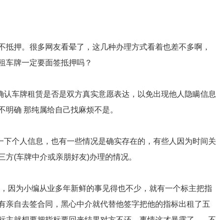
.视频签不抵押。很多网友看晕了，这几种办理方式看着也差不多啊，
租车牌一定要面签抵押吗？
确认车牌租赁是否是双方真实意愿表达，以免出现他人隐瞒信息
不明确 那纯属给自己找麻烦不是。
一下个人信息，也有一些情况是确实存在的，有些人因为时间关
方(车牌中介或亲朋好友)办理的情况。
，因为小编从业多年新鲜的事见得也不少，就有一个标主把指
有亲自去签合同，黑心中介就代替他签字把他的指标出租了五
就想要把指标要回来结果对方不还，事情这才暴露了...... 不