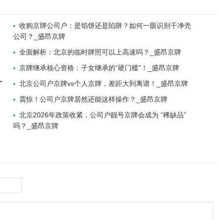
收购京牌公司户：是馅饼还是陷阱？如何一眼识别干净壳
公司？_盛昂京牌
全面解析：北京的临时牌照可以上高速吗？_盛昂京牌
京牌继承核心资格：子女继承的“硬门槛”！_盛昂京牌
了
北京公司户京牌vs个人京牌，差距大到离谱！_盛昂京牌
震惊！公司户京牌居然还能这样操作？_盛昂京牌
北京2026年政策收紧，公司户靓号京牌会成为 “稀缺品”
吗？_盛昂京牌